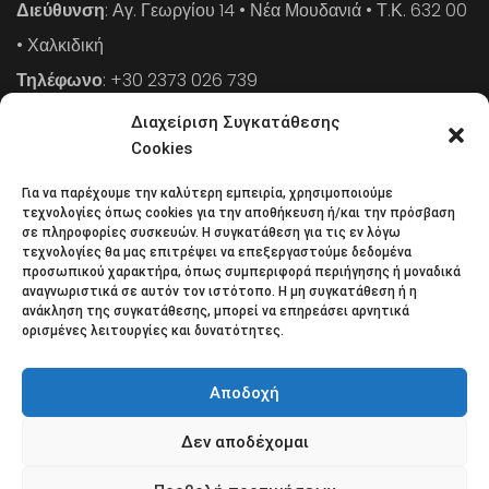
Διεύθυνση
: Αγ. Γεωργίου 14 • Νέα Μουδανιά • Τ.Κ. 632 00
• Χαλκιδική
Τηλέφωνο
: +30 2373 026 739
FAX
: +30 2373 026 739
Διαχείριση Συγκατάθεσης
Email
: info@cpaa.gr
Cookies
Για να παρέχουμε την καλύτερη εμπειρία, χρησιμοποιούμε
NEWSLETTER
τεχνολογίες όπως cookies για την αποθήκευση ή/και την πρόσβαση
σε πληροφορίες συσκευών. Η συγκατάθεση για τις εν λόγω
τεχνολογίες θα μας επιτρέψει να επεξεργαστούμε δεδομένα
προσωπικού χαρακτήρα, όπως συμπεριφορά περιήγησης ή μοναδικά
Κάντε εγγραφή στο ηλεκτρονικό μας φυλλάδιο και μείνετε
αναγνωριστικά σε αυτόν τον ιστότοπο. Η μη συγκατάθεση ή η
ανάκληση της συγκατάθεσης, μπορεί να επηρεάσει αρνητικά
στο επίκεντρο της οικονομικής επικαιρότητας.
ορισμένες λειτουργίες και δυνατότητες.
Αποδοχή
Δεν αποδέχομαι
Όροι χρήσης
Πολιτική απορρήτου
Πολιτική Cookies (ΕΕ)
Επικοινωνία