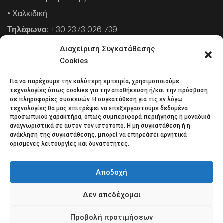
• Χαλκιδική
Τηλέφωνο
: +30 2373 026 739
FAX
: +30 2373 026 739
Διαχείριση Συγκατάθεσης
Email
: info@cpaa.gr
Cookies
Για να παρέχουμε την καλύτερη εμπειρία, χρησιμοποιούμε
NEWSLETTER
τεχνολογίες όπως cookies για την αποθήκευση ή/και την πρόσβαση
σε πληροφορίες συσκευών. Η συγκατάθεση για τις εν λόγω
τεχνολογίες θα μας επιτρέψει να επεξεργαστούμε δεδομένα
προσωπικού χαρακτήρα, όπως συμπεριφορά περιήγησης ή μοναδικά
Κάντε εγγραφή στο ηλεκτρονικό μας φυλλάδιο και μείνετε
αναγνωριστικά σε αυτόν τον ιστότοπο. Η μη συγκατάθεση ή η
ανάκληση της συγκατάθεσης, μπορεί να επηρεάσει αρνητικά
στο επίκεντρο της οικονομικής επικαιρότητας.
ορισμένες λειτουργίες και δυνατότητες.
Αποδοχή
Δεν αποδέχομαι
Όροι χρήσης
Πολιτική απορρήτου
Πολιτική Cookies (ΕΕ)
Επικοινωνία
Προβολή προτιμήσεων