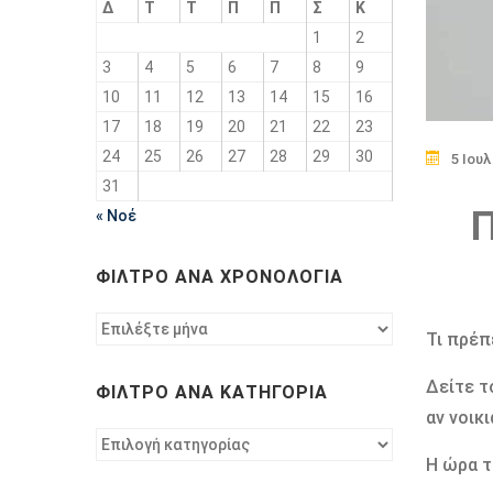
Δ
Τ
Τ
Π
Π
Σ
Κ
1
2
3
4
5
6
7
8
9
10
11
12
13
14
15
16
17
18
19
20
21
22
23
24
25
26
27
28
29
30
5 Ιουλ
31
Π
« Νοέ
ΦΊΛΤΡΟ ΑΝΆ ΧΡΟΝΟΛΟΓΊΑ
Φίλτρο
Τι πρέπ
ανά
χρονολογία
Δείτε τ
ΦΊΛΤΡΟ ΑΝΆ ΚΑΤΗΓΟΡΊΑ
αν νοικ
Φίλτρο
Η ώρα τ
ανά
κατηγορία