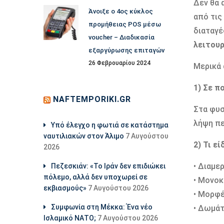
Δεν θα 
Άνοιξε ο 4ος κύκλος
από τις
προμήθειας POS μέσω
διαταγέ
voucher – Διαδικασία
λειτουρ
εξαργύρωσης επιταγών
26 Φεβρουαρίου 2024
Μερικά 
1) Σε π
NAFTEMPORIKI.GR
Στα φυσ
λήψη πε
Υπό έλεγχο η φωτιά σε κατάστημα
ναυτιλιακών στον Άλιμο
7 Αυγούστου
2) Τι ε
2026
• Διαμε
Πεζεσκιάν: «Το Ιράν δεν επιδιώκει
πόλεμο, αλλά δεν υποχωρεί σε
• Μονοκ
εκβιασμούς»
7 Αυγούστου 2026
• Μορφέ
Συμφωνία στη Μέκκα: Ένα νέο
• Δωμάτ
Ισλαμικό ΝΑΤΟ;
7 Αυγούστου 2026