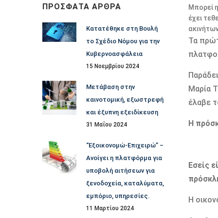
ΠΡΌΣΦΑΤΑ ΆΡΘΡΑ
Μπορεί η
έχει τεθ
ακινήτων
Κατατέθηκε στη Βουλή
Τα πρώτ
το Σχέδιο Νόμου για την
πλατφο
Κυβερνοασφάλεια
15 Νοεμβρίου 2024
Παράδει
Μετάβαση στην
Μαρία Τ
καινοτομική, εξωστρεφή
έλαβε τ
και έξυπνη εξειδίκευση
Η πρόσ
31 Μαΐου 2024
“Εξοικονομώ-Επιχειρώ” –
Ανοίγει η πλατφόρμα για
Εσείς ε
υποβολή αιτήσεων για
πρόσκλ
ξενοδοχεία, καταλύματα,
εμπόριο, υπηρεσίες.
Η οικον
11 Μαρτίου 2024