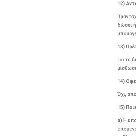
12) Αντ
Τρανταχ
δώσει ή
υπουργε
13) Πρέ
Για τα 
μίσθωση
14) Οφε
Όχι, απ
15) Ποι
α)
Η υπο
επόμενο