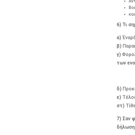
Αν
Βο
κα
6) Τι σ
α)
Έναρξ
β)
Παρα
γ)
Φορολ
των ενο
δ)
Προκα
ε)
Τέλος
στ)
Τίθε
7)
Σαν 
δήλωση 