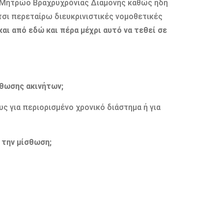
ο Μητρώο Βραχρυχρόνιας Διαμονής καθώς ήδη
τσι περεταίρω διευκρινιστικές νομοθετικές
αι από εδώ και πέρα μέχρι αυτό να τεθεί σε
σθωσης ακινήτων;
ς για περιορισμένο χρονικό διάστημα ή για
 την μίσθωση;