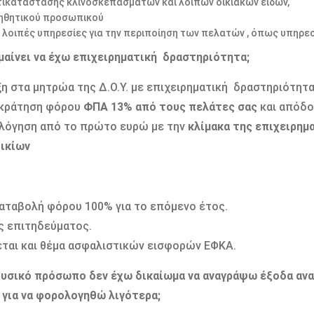
τικατάστασης κλινοσκεπασμάτων και λοιπών οικιακών ειδών,
ηθητικού προσωπικού
ι λοιπές υπηρεσίες για την περιποίηση των πελατών , όπως υπηρε
ημαίνει να έχω επιχειρηματική δραστηριότητα;
η στα μητρώα της Δ.Ο.Υ. με επιχειρηματική δραστηριότητα
κράτηση φόρου
ΦΠΑ 13% από τους πελάτες σας
και απόδο
όγηση από το πρώτο ευρώ με την
κλίμακα της επιχειρημα
ικίων
ταβολή φόρου 100% για το επόμενο έτος.
 επιτηδεύματος.
ται και θέμα ασφαλιστικών εισφορών ΕΦΚΑ.
φυσικό πρόσωπο δεν έχω δικαίωμα να αναγράψω έξοδα ανα
για να φορολογηθώ λιγότερα;