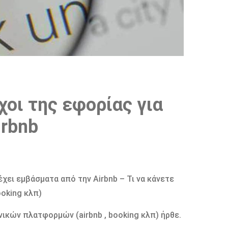
χοι της εφορίας για
irbnb
χει εμβάσματα από την Αirbnb – Τι να κάνετε
oking κλπ)
ικών πλατφορμών (airbnb , booking κλπ) ήρθε.