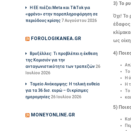
3) Το ρ
Η ΕΕ πιέζει Meta και TikTok για
«φρένο» στην παραπληροφόρηση σε
Όχι! Το
περιόδους κρίσης
7 Αυγούστου 2026
έδαφος 
κλίμακα
FOROLOGIKANEA.GR
ως οίκη
4) Ποιε
Βρυξέλλες: Τι προβλέπει η έκθεση
της Κομισιόν για την
Απ
ανταγωνιστικότητα των τραπεζών
26
Το
Ιουλίου 2026
Η 
Ταμείο Ανάκαμψης: Η τελική ευθεία
Η 
για τα 36 δισ. ευρώ – Οι κρίσιμες
Το 
ημερομηνίες
26 Ιουλίου 2026
κα
5) Ποιε
MONEYONLINE.GR
Κα
Πε