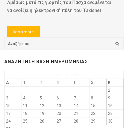
Αμέσως μετά τις γιορτές του Πάσχα αναμένεται
να ανοίξει η ηλεκτρονική πύλη του Τaxisnet…
Read more
ΑΝΑΖΉΤΗΣΗ ΒΆΣΗ ΗΜΕΡΟΜΗΝΊΑΣ
Αύγουστος 2026
Δ
Τ
Τ
Π
Π
Σ
Κ
1
2
3
4
5
6
7
8
9
10
11
12
13
14
15
16
17
18
19
20
21
22
23
24
25
26
27
28
29
30