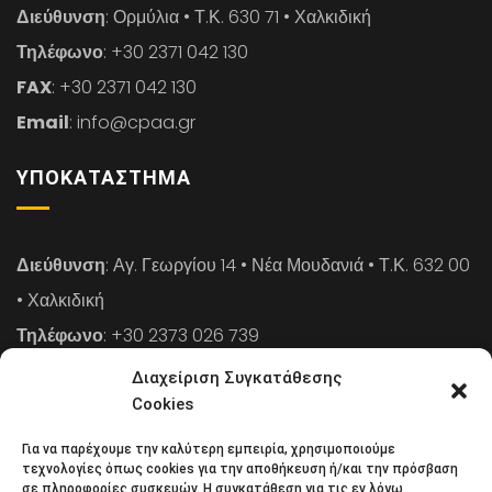
Διεύθυνση
: Ορμύλια • Τ.Κ. 630 71 • Χαλκιδική
Τηλέφωνο
: +30 2371 042 130
FAX
: +30 2371 042 130
Email
: info@cpaa.gr
ΥΠΟΚΑΤΆΣΤΗΜΑ
Διεύθυνση
: Αγ. Γεωργίου 14 • Νέα Μουδανιά • Τ.Κ. 632 00
• Χαλκιδική
Τηλέφωνο
: +30 2373 026 739
FAX
: +30 2373 026 739
Διαχείριση Συγκατάθεσης
Email
: info@cpaa.gr
Cookies
Για να παρέχουμε την καλύτερη εμπειρία, χρησιμοποιούμε
NEWSLETTER
τεχνολογίες όπως cookies για την αποθήκευση ή/και την πρόσβαση
σε πληροφορίες συσκευών. Η συγκατάθεση για τις εν λόγω