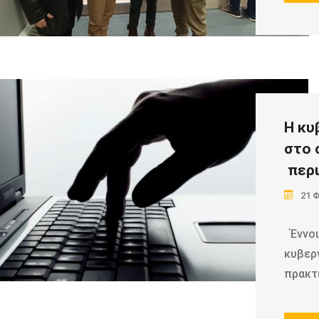
H κυ
στο 
περι
21 
Έννοι
κυβερν
πρακτ