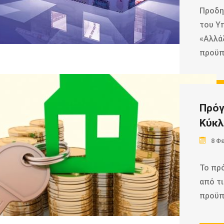
Προδη
του Υ
«Αλλάζ
προϋπ
Rea
Πρόγ
Κύκλ
8 Φ
Το πρ
από τι
προϋπ