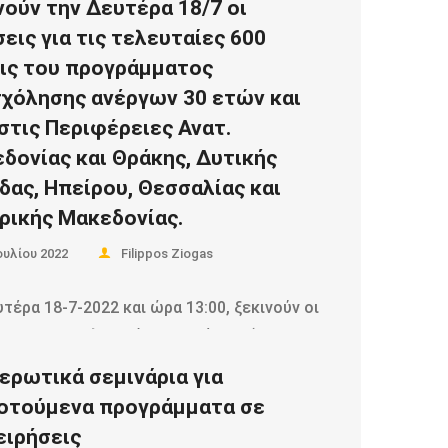
νούν την Δευτέρα 18/7 οι
h-forologikwn-kai-asfalistikwn-ofeilwn-
σεις για τις τελευταίες 600
-doseis-kai-h-epanentaxh-stis-palaies-
ις του προγράμματος
eis
χόλησης ανέργων 30 ετών και
στις Περιφέρειες Ανατ.
d more
δονίας και Θράκης, Δυτικής
δας, Ηπείρου, Θεσσαλίας και
ρικής Μακεδονίας.
ουλίου 2022
Filippos Ziogas
τέρα 18-7-2022 και ώρα 13:00, ξεκινούν οι
ις για τις τελευταίες 600 θέσεις (Δ’
ς)…
ερωτικά σεμινάρια για
οτούμενα προγράμματα σε
ειρήσεις
d more