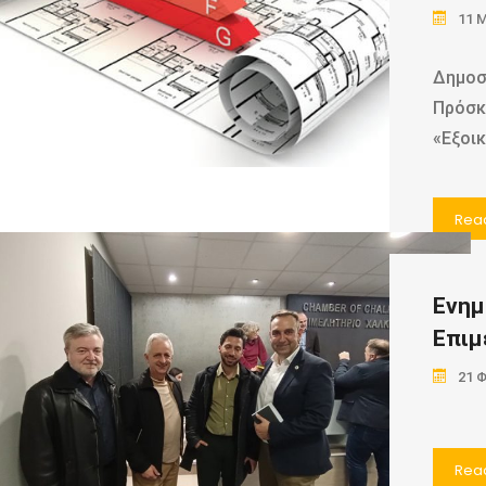
11 
Δημοσ
Πρόσκ
«Εξοι
Rea
Ενημ
Επιμ
21 
Rea