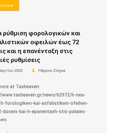
d more
α ρύθμιση φορολογικών και
λιστικών οφειλών έως 72
ις και η επανένταξη στις
ιές ρυθμίσεις
Μαρτίου 2023
Filippos Ziogas
ore at Taxheaven:
//www.taxheaven.gr/news/62972/h-nea-
h-forologikwn-kai-asfalistikwn-ofeilwn-
-doseis-kai-h-epanentaxh-stis-palaies-
eis
//www.taxheaven.gr/news/62972/h-nea-