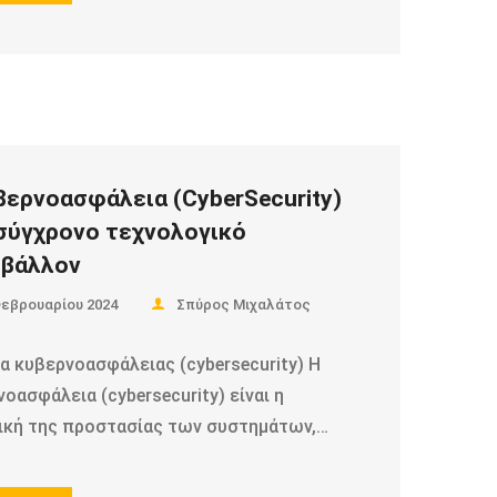
βερνοασφάλεια (CyberSecurity)
σύγχρονο τεχνολογικό
βάλλον
Φεβρουαρίου 2024
Σπύρος Μιχαλάτος
α κυβερνοασφάλειας (cybersecurity) Η
οασφάλεια (cybersecurity) είναι η
ική της προστασίας των συστημάτων,…