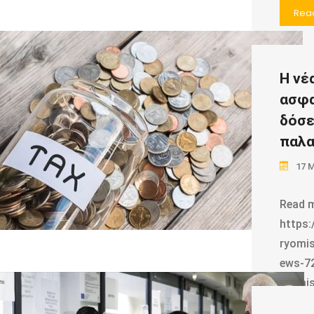
Rea
Η νέ
ασφα
δόσε
παλα
17 
Read m
https:
ryomis
ews-72
ryomis
https: