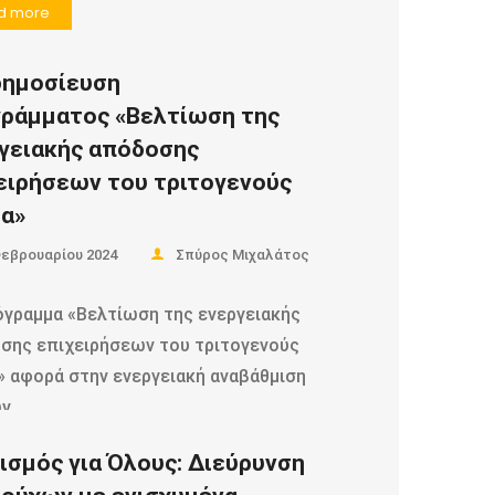
d more
ημοσίευση
ράμματος «Βελτίωση της
γειακής απόδοσης
ειρήσεων του τριτογενούς
α»
Φεβρουαρίου 2024
Σπύρος Μιχαλάτος
όγραμμα «Βελτίωση της ενεργειακής
σης επιχειρήσεων του τριτογενούς
» αφορά στην ενεργειακή αναβάθμιση
ων…
ισμός για Όλους: Διεύρυνση
d more