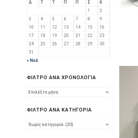
Δ
Τ
Τ
Π
Π
Σ
Κ
1
2
3
4
5
6
7
8
9
10
11
12
13
14
15
16
17
18
19
20
21
22
23
24
25
26
27
28
29
30
31
« Νοέ
ΦΊΛΤΡΟ ΑΝΆ ΧΡΟΝΟΛΟΓΊΑ
Φίλτρο
ανά
χρονολογία
ΦΊΛΤΡΟ ΑΝΆ ΚΑΤΗΓΟΡΊΑ
Φίλτρο
ανά
κατηγορία