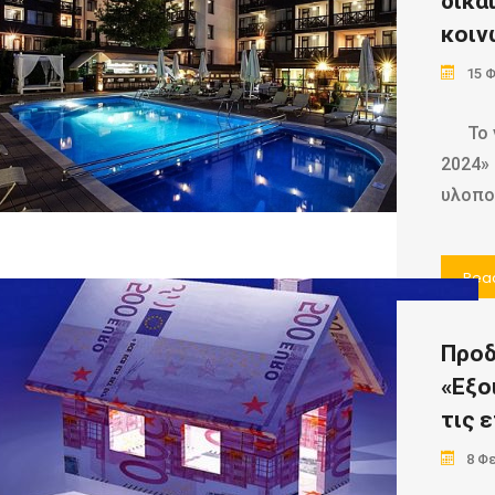
δικα
κοιν
15 
Το νέ
2024»
υλοπο
Rea
Προδ
«Εξο
τις 
8 Φ