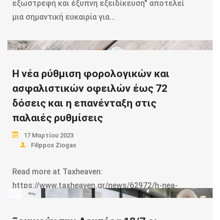
εξωστρεφή και έξυπνη εξειδίκευση" αποτελεί
μια σημαντική ευκαιρία για…
Read more
Η νέα ρύθμιση φορολογικών και
ασφαλιστικών οφειλών έως 72
δόσεις και η επανένταξη στις
παλαιές ρυθμίσεις
17 Μαρτίου 2023
Filippos Ziogas
Read more at Taxheaven:
https://www.taxheaven.gr/news/62972/h-nea-
ryomish-forologikwn-kai-asfalistikwn-ofeilwn-
ews-72-doseis-kai-h-epanentaxh-stis-palaies-