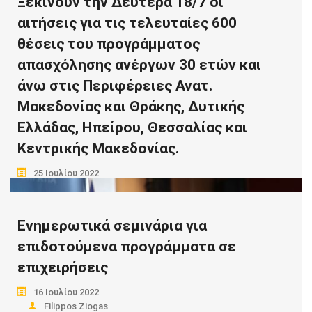
Ξεκινούν την Δευτέρα 18/7 οι
ryomiseis
αιτήσεις για τις τελευταίες 600
https://www.taxheaven.gr/news/62972/h-nea-
θέσεις του προγράμματος
ryomish-forologikwn-kai-asfalistikwn-ofeilwn-
απασχόλησης ανέργων 30 ετών και
ews-72-doseis-kai-h-epanentaxh-stis-palaies-
άνω στις Περιφέρειες Ανατ.
ryomiseis
Μακεδονίας και Θράκης, Δυτικής
Ελλάδας, Ηπείρου, Θεσσαλίας και
Read more
Κεντρικής Μακεδονίας.
25 Ιουλίου 2022
Filippos Ziogas
Ενημερωτικά σεμινάρια για
Τη Δευτέρα 18-7-2022 και ώρα 13:00, ξεκινούν οι
αιτήσεις για τις τελευταίες 600 θέσεις (Δ’
επιδοτούμενα προγράμματα σε
κύκλος)…
επιχειρήσεις
16 Ιουλίου 2022
Filippos Ziogas