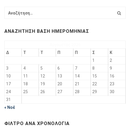
ΑΝΑΖΉΤΗΣΗ ΒΆΣΗ ΗΜΕΡΟΜΗΝΊΑΣ
Αύγουστος 2026
Δ
Τ
Τ
Π
Π
Σ
Κ
1
2
3
4
5
6
7
8
9
10
11
12
13
14
15
16
17
18
19
20
21
22
23
24
25
26
27
28
29
30
31
« Νοέ
ΦΊΛΤΡΟ ΑΝΆ ΧΡΟΝΟΛΟΓΊΑ