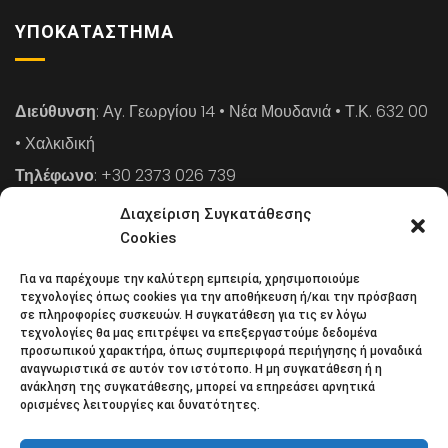
ΥΠΟΚΑΤΆΣΤΗΜΑ
Διεύθυνση
: Αγ. Γεωργίου 14 • Νέα Μουδανιά • Τ.Κ. 632 00
• Χαλκιδική
Τηλέφωνο
: +30 2373 026 739
FAX
: +30 2373 026 739
Διαχείριση Συγκατάθεσης
Email
: info@cpaa.gr
Cookies
Για να παρέχουμε την καλύτερη εμπειρία, χρησιμοποιούμε
NEWSLETTER
τεχνολογίες όπως cookies για την αποθήκευση ή/και την πρόσβαση
σε πληροφορίες συσκευών. Η συγκατάθεση για τις εν λόγω
τεχνολογίες θα μας επιτρέψει να επεξεργαστούμε δεδομένα
προσωπικού χαρακτήρα, όπως συμπεριφορά περιήγησης ή μοναδικά
Κάντε εγγραφή στο ηλεκτρονικό μας φυλλάδιο και μείνετε
αναγνωριστικά σε αυτόν τον ιστότοπο. Η μη συγκατάθεση ή η
ανάκληση της συγκατάθεσης, μπορεί να επηρεάσει αρνητικά
στο επίκεντρο της οικονομικής επικαιρότητας.
ορισμένες λειτουργίες και δυνατότητες.