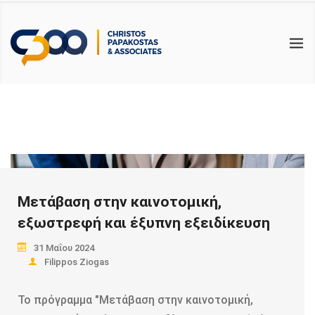
BACK
BACK
BACK
ΥΠΗΡΕΣΙΕΣ
ΕΠΙΚΑΙΡΟΤΗΤΑ
ΧΡΗΣΙΜΑ
ΛΟΓΙΣΤΙΚΕΣ
ΑΡΘΡΑ
ΑΙΤΗΣΕΙΣ & ΔΗΛΩΣΕΙΣ PDF
ΦΟΡΟΤΕΧΝΙΚΕΣ
ΝΟΜΟΛΟΓΙΑ – ΝΟΜΟΘΕΣΙΑ
ΗΛΕΚΤΡΟΝΙΚΑ ΕΝΤΥΠΑ PDF
ΕΡΓΑΤΙΚΑ
ΦΟΡΟΛΟΓΙΚΟΙ ΟΔΗΓΟΙ
ΕΛΕΓΚΤΙΚΕΣ
ΧΡΗΣΙΜΟΙ ΣΥΝΔΕΣΜΟΙ
ΣΥΜΒΟΥΛΕΥΤΙΚΕΣ
Μετάβαση στην καινοτομική,
ΕΚΠΑΙΔΕΥΤΙΚΕΣ
εξωστρεφή και έξυπνη εξειδίκευση
31 Μαΐου 2024
Filippos Ziogas
Το πρόγραμμα "Μετάβαση στην καινοτομική,