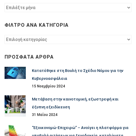
Φίλτρο
ανά
χρονολογία
ΦΊΛΤΡΟ ΑΝΆ ΚΑΤΗΓΟΡΊΑ
Φίλτρο
ανά
κατηγορία
ΠΡΌΣΦΑΤΑ ΆΡΘΡΑ
Κατατέθηκε στη Βουλή το Σχέδιο Νόμου για την
Κυβερνοασφάλεια
15 Νοεμβρίου 2024
Μετάβαση στην καινοτομική, εξωστρεφή και
έξυπνη εξειδίκευση
31 Μαΐου 2024
“Εξοικονομώ-Επιχειρώ” – Ανοίγει η πλατφόρμα για
υποβολή αιτήσεων για ξενοδοχεία, καταλύματα,