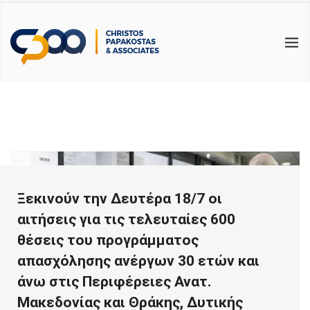
BACK
BACK
BACK
ΥΠΗΡΕΣΙΕΣ
ΕΠΙΚΑΙΡΟΤΗΤΑ
ΧΡΗΣΙΜΑ
ΛΟΓΙΣΤΙΚΕΣ
ΑΡΘΡΑ
ΑΙΤΗΣΕΙΣ & ΔΗΛΩΣΕΙΣ PDF
ΦΟΡΟΤΕΧΝΙΚΕΣ
ΝΟΜΟΛΟΓΙΑ – ΝΟΜΟΘΕΣΙΑ
ΗΛΕΚΤΡΟΝΙΚΑ ΕΝΤΥΠΑ PDF
ΕΡΓΑΤΙΚΑ
ΦΟΡΟΛΟΓΙΚΟΙ ΟΔΗΓΟΙ
ΕΛΕΓΚΤΙΚΕΣ
ΧΡΗΣΙΜΟΙ ΣΥΝΔΕΣΜΟΙ
ΣΥΜΒΟΥΛΕΥΤΙΚΕΣ
Ξεκινούν την Δευτέρα 18/7 οι
ΕΚΠΑΙΔΕΥΤΙΚΕΣ
αιτήσεις για τις τελευταίες 600
θέσεις του προγράμματος
απασχόλησης ανέργων 30 ετών και
άνω στις Περιφέρειες Ανατ.
Μακεδονίας και Θράκης, Δυτικής