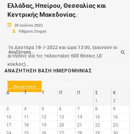
Ελλάδας, Ηπείρου, Θεσσαλίας και
Κεντρικής Μακεδονίας.
25 Ιουλίου 2022
Filippos Ziogas
Τη Δευτέρα 18-7-2022 και ώρα 13:00, ξεκινούν οι
αιτήσεις για τις τελευταίες 600 θέσεις (Δ’
κύκλος)…
ΑΝΑΖΉΤΗΣΗ ΒΆΣΗ ΗΜΕΡΟΜΗΝΊΑΣ
Αύγουστος 2026
Read more
Δ
Τ
Τ
Π
Π
Σ
Κ
1
2
3
4
5
6
7
8
9
10
11
12
13
14
15
16
17
18
19
20
21
22
23
24
25
26
27
28
29
30