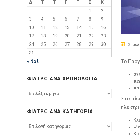
Δ
Τ
Τ
Π
Π
Σ
Κ
1
2
3
4
5
6
7
8
9
10
11
12
13
14
15
16
17
18
19
20
21
22
23
24
25
26
27
28
29
30
2 Ιουλ
31
Το Πρόγ
« Νοέ
αν
ΦΊΛΤΡΟ ΑΝΆ ΧΡΟΝΟΛΟΓΊΑ
πε
πα
Φίλτρο
Στο πλα
ανά
χρονολογία
ηλεκτρ
ΦΊΛΤΡΟ ΑΝΆ ΚΑΤΗΓΟΡΊΑ
Κλ
Φίλτρο
Ψυ
ανά
Κα
κατηγορία