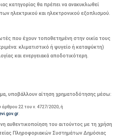
ίδιας κατηγορίας θα πρέπει να ανακυκλωθεί
των ηλεκτρικού και ηλεκτρονικού εξοπλισμού.
ωτές που έχουν τοποθετημένη στην οικία τους
ριμένα: κλιματιστικό ή ψυγείο ή καταψύκτη)
ογίας και ενεργειακά αποδοτικότερη.
μα, υποβάλλουν αίτηση χρηματοδότησης μέσω:
άρθρου 22 του ν. 4727/2020, ή
evi.gov.gr
.
νη αυθεντικοποίηση του αιτούντος με τη χρήση
ατείας Πληροφοριακών Συστημάτων Δημόσιας