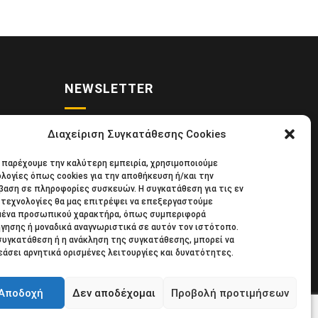
NEWSLETTER
Διαχείριση Συγκατάθεσης Cookies
• Νέα
Κάντε εγγραφή στο ηλεκτρονικό μας
α παρέχουμε την καλύτερη εμπειρία, χρησιμοποιούμε
κιδική
φυλλάδιο και μείνετε στο επίκεντρο
λογίες όπως cookies για την αποθήκευση ή/και την
39
της οικονομικής επικαιρότητας.
αση σε πληροφορίες συσκευών. Η συγκατάθεση για τις εν
τεχνολογίες θα μας επιτρέψει να επεξεργαστούμε
μένα προσωπικού χαρακτήρα, όπως συμπεριφορά
γησης ή μοναδικά αναγνωριστικά σε αυτόν τον ιστότοπο.
συγκατάθεση ή η ανάκληση της συγκατάθεσης, μπορεί να
άσει αρνητικά ορισμένες λειτουργίες και δυνατότητες.
Αποδοχή
Δεν αποδέχομαι
Προβολή προτιμήσεων