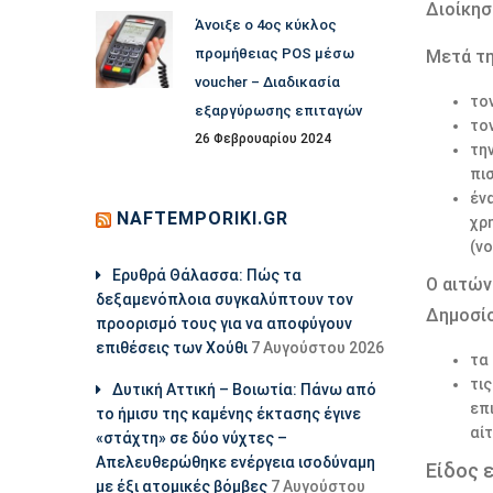
Διοίκησ
Άνοιξε ο 4ος κύκλος
προμήθειας POS μέσω
Μετά τη
voucher – Διαδικασία
το
εξαργύρωσης επιταγών
το
26 Φεβρουαρίου 2024
τη
πι
έν
NAFTEMPORIKI.GR
χρ
(v
Ερυθρά Θάλασσα: Πώς τα
Ο αιτών
δεξαμενόπλοια συγκαλύπτουν τον
Δημοσίο
προορισμό τους για να αποφύγουν
επιθέσεις των Χούθι
7 Αυγούστου 2026
τα
τι
Δυτική Αττική – Βοιωτία: Πάνω από
επ
το ήμισυ της καμένης έκτασης έγινε
αί
«στάχτη» σε δύο νύχτες –
Απελευθερώθηκε ενέργεια ισοδύναμη
Είδος 
με έξι ατομικές βόμβες
7 Αυγούστου