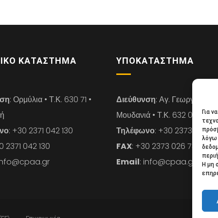
ΙΚΌ ΚΑΤΆΣΤΗΜΑ
ΥΠΟΚΑΤΆΣΤΗΜΑ
νση
: Ορμύλια • Τ.Κ. 630 71 •
Διεύθυνση
: Αγ. Γεωργίου 14 
Για ν
κή
Μουδανιά • Τ.Κ. 632 00 • Χαλ
τεχνο
νο
: +30 2371 042 130
Τηλέφωνο
: +30 2373 026 7
πρόσβ
λόγω 
30 2371 042 130
FAX
: +30 2373 026 739
δεδο
περιή
 info@cpaa.gr
Email
: info@cpaa.gr
Η μη 
επηρε