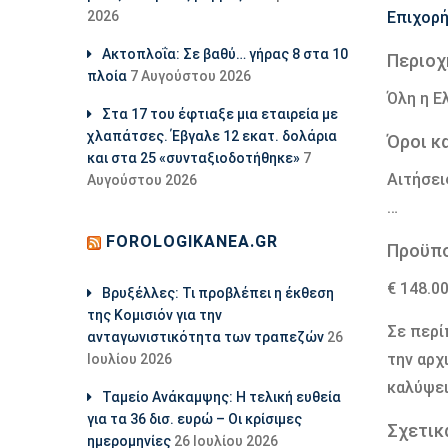
2026
Επιχορή
Ακτοπλοΐα: Σε βαθύ… γήρας 8 στα 10
Περιοχ
πλοία
7 Αυγούστου 2026
Όλη η Ε
Στα 17 του έφτιαξε μια εταιρεία με
χλαπάτσες. Έβγαλε 12 εκατ. δολάρια
Όροι κ
και στα 25 «συνταξιοδοτήθηκε»
7
Αιτήσει
Αυγούστου 2026
…
FOROLOGIKANEA.GR
Προϋπ
€ 148.0
Βρυξέλλες: Τι προβλέπει η έκθεση
της Κομισιόν για την
Σε περί
ανταγωνιστικότητα των τραπεζών
26
την αρχ
Ιουλίου 2026
καλύψει
Ταμείο Ανάκαμψης: Η τελική ευθεία
για τα 36 δισ. ευρώ – Οι κρίσιμες
Σχετικ
ημερομηνίες
26 Ιουλίου 2026