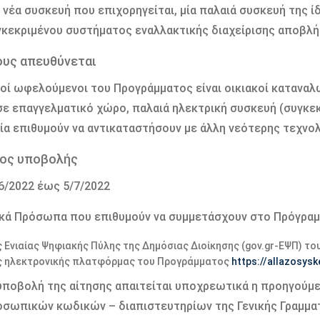
ε νέα συσκευή που επιχορηγείται, μία παλαιά συσκευή της 
κεκριμένου συστήματος εναλλακτικής διαχείρισης αποβλή
ους απευθύνεται
οί ωφελούμενοι του Προγράμματος είναι οικιακοί καταναλ
 σε επαγγελματικό χώρο, παλαιά ηλεκτρική συσκευή (συγκεκ
ία επιθυμούν να αντικαταστήσουν με άλλη νεότερης τεχνολ
ος υποβολής
6/2022 έως 5/7/2022
κά Πρόσωπα που επιθυμούν να συμμετάσχουν στο Πρόγραμ
 Ενιαίας Ψηφιακής Πύλης της Δημόσιας Διοίκησης (gov.gr-ΕΨΠ) του 
ς ηλεκτρονικής πλατφόρμας του Προγράμματος
https://allazosysk
 υποβολή της αίτησης απαιτείται υποχρεωτικά η προηγούμε
σωπικών κωδικών – διαπιστευτηρίων της Γενικής Γραμμ