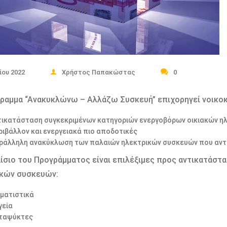
ίου 2022
Χρήστος Παπακώστας
0
ραμμα “Ανακυκλώνω – Αλλάζω Συσκευή” επιχορηγεί νοικοκυ
τικατάσταση συγκεκριμένων κατηγοριών ενεργοβόρων οικιακών ηλε
ριβάλλον και ενεργειακά πιο αποδοτικές
ράλληλη ανακύκλωση των παλαιών ηλεκτρικών συσκευών που αντι
ίσιο του Προγράμματος είναι επιλέξιμες προς αντικατάστα
ικών συσκευών:
ιματιστικά
γεία
ταψύκτες