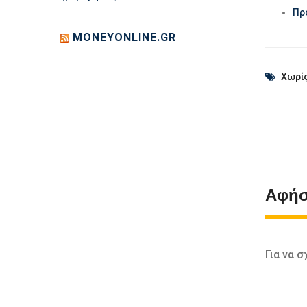
Πρ
MONEYONLINE.GR
Χωρίς
Αφήσ
Για να 