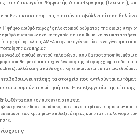
ης του Υπουργείου Ψηφιακής Διακυβέρνησης (taxisnet), σύμ
ν αυθεντικοποίησή του, ο αιτών υποβάλλει αίτηση δηλώνο
ν 11ψήφιο αριθμό παροχής ηλεκτρικού ρεύματος της οικίας στην ο
ν αριθμό συσκευών ανά κατηγορία που επιθυμεί να αντικαταστήσει
ν ύπαρξη ή μη μέλους ΑΜΕΑ στην οικογένεια, ώστε να γίνει η κατά
στοποίησης αναπηρίας
α μοναδικό αριθμό κινητού τηλεφώνου που θα πιστοποιηθεί μέσω α
ησιμοποιηθεί μετά από τυχόν έγκριση της αίτησης χρηματοδότηση
ouchers), αλλά και για κάθε σχετική επικοινωνία με τον ωφελούμεν
 επιβεβαιώνει επίσης τα στοιχεία που αντλούνται αυτόματ
υ και αφορούν την αίτησή του. Η επεξεργασία της αίτησης
 δηλωθέντα από τον αιτούντα στοιχεία
ς ηλεκτρονικές διασταυρώσεις με στοιχεία τρίτων υπηρεσιών και
ιβεβαίωση των κριτηρίων επιλεξιμότητας και στον υπολογισμό τω
τησης.
ενίσχυσης