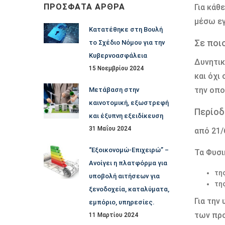
ΠΡΌΣΦΑΤΑ ΆΡΘΡΑ
Για κάθ
μέσω εγ
Κατατέθηκε στη Βουλή
Σε ποι
το Σχέδιο Νόμου για την
Κυβερνοασφάλεια
Δυνητικ
15 Νοεμβρίου 2024
και όχι
την οπο
Μετάβαση στην
καινοτομική, εξωστρεφή
Περίοδ
και έξυπνη εξειδίκευση
31 Μαΐου 2024
από 21/
“Εξοικονομώ-Επιχειρώ” –
Τα Φυσι
Ανοίγει η πλατφόρμα για
της
υποβολή αιτήσεων για
τη
ξενοδοχεία, καταλύματα,
Για την
εμπόριο, υπηρεσίες.
των προ
11 Μαρτίου 2024