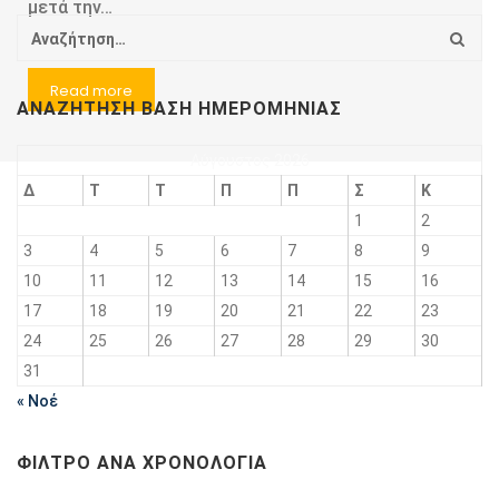
μετά την…
Read more
ΑΝΑΖΉΤΗΣΗ ΒΆΣΗ ΗΜΕΡΟΜΗΝΊΑΣ
Αύγουστος 2026
Δ
Τ
Τ
Π
Π
Σ
Κ
1
2
3
4
5
6
7
8
9
10
11
12
13
14
15
16
17
18
19
20
21
22
23
24
25
26
27
28
29
30
31
« Νοέ
ΦΊΛΤΡΟ ΑΝΆ ΧΡΟΝΟΛΟΓΊΑ