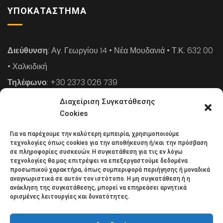
ΥΠΟΚΑΤΆΣΤΗΜΑ
Διεύθυνση
: Αγ. Γεωργίου 14 • Νέα Μουδανιά • Τ.Κ. 632 00
• Χαλκιδική
Τηλέφωνο
: +30 2373 026 739
FAX
: +30 2373 026 739
Διαχείριση Συγκατάθεσης
Email
: info@cpaa.gr
Cookies
Για να παρέχουμε την καλύτερη εμπειρία, χρησιμοποιούμε
NEWSLETTER
τεχνολογίες όπως cookies για την αποθήκευση ή/και την πρόσβαση
σε πληροφορίες συσκευών. Η συγκατάθεση για τις εν λόγω
τεχνολογίες θα μας επιτρέψει να επεξεργαστούμε δεδομένα
προσωπικού χαρακτήρα, όπως συμπεριφορά περιήγησης ή μοναδικά
Κάντε εγγραφή στο ηλεκτρονικό μας φυλλάδιο και μείνετε
αναγνωριστικά σε αυτόν τον ιστότοπο. Η μη συγκατάθεση ή η
ανάκληση της συγκατάθεσης, μπορεί να επηρεάσει αρνητικά
στο επίκεντρο της οικονομικής επικαιρότητας.
ορισμένες λειτουργίες και δυνατότητες.