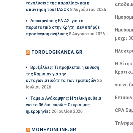
«αναλύσεις της παραλίας» και η
αποδεικ
απάντηση του ΠΑΣΟΚ
8 Αυγούστου 2026
Ημερομη
Διευκρινίσεις ΕΛ.ΑΣ. για το
περιστατικό στην Κρήτη: Δεν υπήρξε
Ημερομη
προσέγγιση ανήλικης
8 Αυγούστου 2026
μέχρι 3
Ηλεκτρ
FOROLOGIKANEA.GR
Η Αίτησ
Βρυξέλλες: Τι προβλέπει η έκθεση
Κρατικ
της Κομισιόν για την
ανταγωνιστικότητα των τραπεζών
26
για να 
Ιουλίου 2026
Επικοιν
Ταμείο Ανάκαμψης: Η τελική ευθεία
για τα 36 δισ. ευρώ – Οι κρίσιμες
CPA Σύ
ημερομηνίες
26 Ιουλίου 2026
Τηλεφω
MONEYONLINE.GR