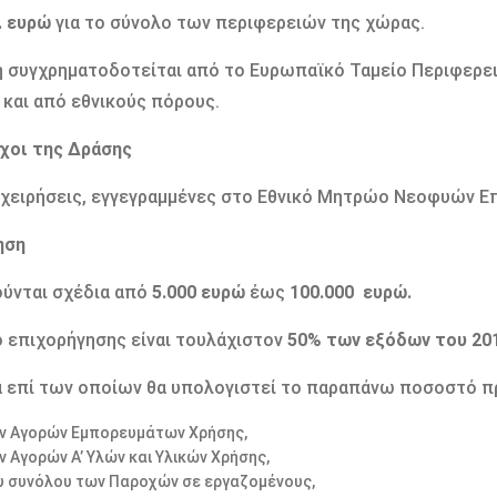
. ευρώ
για το σύνολο των περιφερειών της χώρας.
 συγχρηματοδοτείται από το Ευρωπαϊκό Ταμείο Περιφερε
και από εθνικούς πόρους.
χοι της Δράσης
χειρήσεις, εγγεγραμμένες στο Εθνικό Μητρώο Νεοφυών Επι
ηση
ύνται σχέδια από
5.000 ευρώ
έως
100.000 ευρώ.
 επιχορήγησης είναι τουλάχιστον
50% των εξόδων του 20
 επί των οποίων θα υπολογιστεί το παραπάνω ποσοστό π
ν Αγορών Εμπορευμάτων Χρήσης,
ν Αγορών Α’ Υλών και Υλικών Χρήσης,
υ συνόλου των Παροχών σε εργαζομένους,