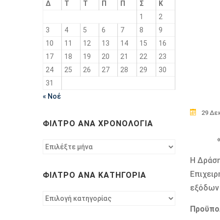
Δ
Τ
Τ
Π
Π
Σ
Κ
1
2
3
4
5
6
7
8
9
10
11
12
13
14
15
16
17
18
19
20
21
22
23
24
25
26
27
28
29
30
31
« Νοέ
29 Δε
ΦΊΛΤΡΟ ΑΝΆ ΧΡΟΝΟΛΟΓΊΑ
Φίλτρο
ανά
Η Δράση
χρονολογία
Επιχειρ
ΦΊΛΤΡΟ ΑΝΆ ΚΑΤΗΓΟΡΊΑ
εξόδων 
Φίλτρο
ανά
Προϋπο
κατηγορία