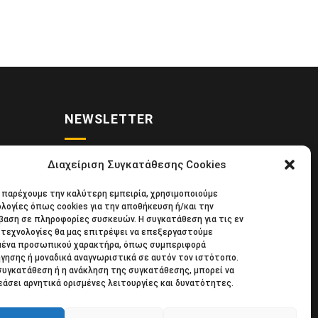
NEWSLETTER
Διαχείριση Συγκατάθεσης Cookies
• Νέα
Κάντε εγγραφή στο ηλεκτρονικό μας
α παρέχουμε την καλύτερη εμπειρία, χρησιμοποιούμε
κιδική
φυλλάδιο και μείνετε στο επίκεντρο
λογίες όπως cookies για την αποθήκευση ή/και την
39
της οικονομικής επικαιρότητας.
αση σε πληροφορίες συσκευών. Η συγκατάθεση για τις εν
τεχνολογίες θα μας επιτρέψει να επεξεργαστούμε
μένα προσωπικού χαρακτήρα, όπως συμπεριφορά
γησης ή μοναδικά αναγνωριστικά σε αυτόν τον ιστότοπο.
συγκατάθεση ή η ανάκληση της συγκατάθεσης, μπορεί να
άσει αρνητικά ορισμένες λειτουργίες και δυνατότητες.