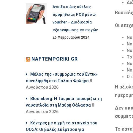
Δι
Άνοιξε ο 4ος κύκλος
Βασικέ
προμήθειας POS μέσω
voucher – Διαδικασία
Οι επιχ
εξαργύρωσης επιταγών
Να
26 Φεβρουαρίου 2024
Να
Να 
Το
NAFTEMPORIKI.GR
Να
Να
Μέλος της «συμμορίας του Έντικ»
Ο 
συνελήφθη στο Παλαιό Φάληρο
8
Η αξιολ
Αυγούστου 2026
ημερομη
Bloomberg: Η Τουρκία περιορίζει τη
ναυσιπλοΐα στη Μαύρη Θάλασσα
8
Δεν υπ
Αυγούστου 2026
συμμετ
Κόντρες με αιχμή τα στοιχεία του
Το κατα
ΟΟΣΑ: Οι βολές Σκέρτσου για