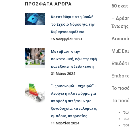
ΠΡΌΣΦΑΤΑ ΆΡΘΡΑ
60 εκατ
Κατατέθηκε στη Βουλή
Η Δράση
το Σχέδιο Νόμου για την
Ένωσης 
Κυβερνοασφάλεια
Δικαιού
15 Νοεμβρίου 2024
ΜμΕ Επι
Μετάβαση στην
καινοτομική, εξωστρεφή
Επιδότ
και έξυπνη εξειδίκευση
31 Μαΐου 2024
Επιδοτο
“Εξοικονομώ-Επιχειρώ” –
Το ποσό
Ανοίγει η πλατφόρμα για
Τα ποσά
υποβολή αιτήσεων για
ξενοδοχεία, καταλύματα,
τω
εμπόριο, υπηρεσίες.
τω
11 Μαρτίου 2024
το