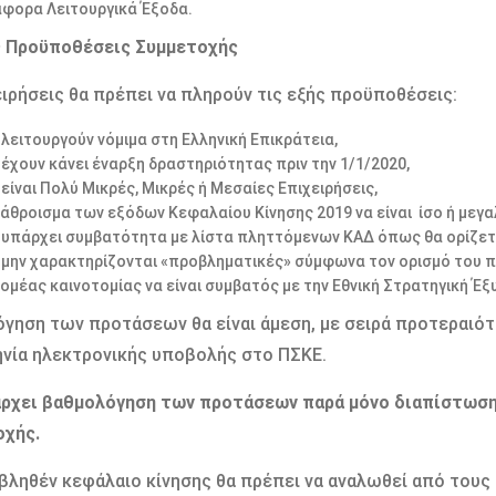
άφορα Λειτουργικά Έξοδα.
ς Προϋποθέσεις Συμμετοχής
ειρήσεις θα πρέπει να πληρούν τις εξής προϋποθέσεις:
 λειτουργούν νόμιμα στη Ελληνική Επικράτεια,
 έχουν κάνει έναρξη δραστηριότητας πριν την 1/1/2020,
είναι Πολύ Μικρές, Μικρές ή Μεσαίες Επιχειρήσεις,
 άθροισμα των εξόδων Κεφαλαίου Κίνησης 2019 να είναι ίσο ή μεγ
 υπάρχει συμβατότητα με λίστα πληττόμενων ΚΑΔ όπως θα ορίζετ
 μην χαρακτηρίζονται «προβληματικές» σύμφωνα τον ορισμό του π
τομέας καινοτομίας να είναι συμβατός με την Εθνική Στρατηγική Έξ
όγηση των προτάσεων θα είναι άμεση, με σειρά προτεραιότητα
νία ηλεκτρονικής υποβολής στο ΠΣΚΕ.
άρχει βαθμολόγηση των προτάσεων παρά μόνο διαπίστωσ
οχής.
βληθέν κεφάλαιο κίνησης θα πρέπει να αναλωθεί από τους