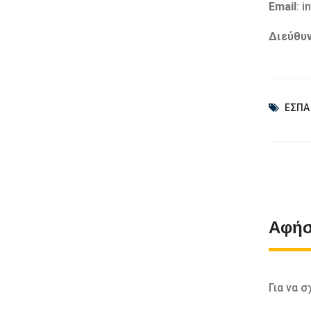
Εmail
: 
Διεύθυ
ΕΣΠΑ
Αφήσ
Για να 