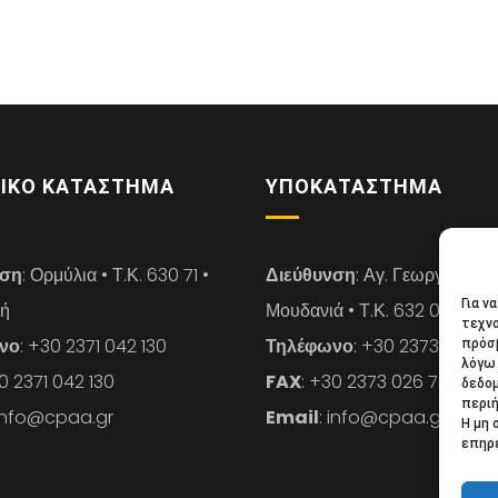
ΙΚΌ ΚΑΤΆΣΤΗΜΑ
ΥΠΟΚΑΤΆΣΤΗΜΑ
νση
: Ορμύλια • Τ.Κ. 630 71 •
Διεύθυνση
: Αγ. Γεωργίου 14 
Για ν
κή
Μουδανιά • Τ.Κ. 632 00 • Χαλ
τεχνο
νο
: +30 2371 042 130
Τηλέφωνο
: +30 2373 026 7
πρόσβ
λόγω 
30 2371 042 130
FAX
: +30 2373 026 739
δεδο
περιή
 info@cpaa.gr
Email
: info@cpaa.gr
Η μη 
επηρε