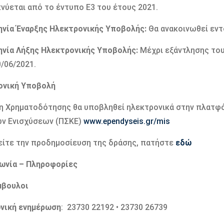
νύεται από το έντυπο Ε3 του έτους 2021.
νία Έναρξης Ηλεκτρονικής Υποβολής:
Θα ανακοινωθεί εντό
νία Λήξης Ηλεκτρονικής Υποβολής:
Μέχρι εξάντλησης του
0/06/2021.
ονική Υποβολή
η Χρηματοδότησης θα υποβληθεί ηλεκτρονικά στην πλατ
ών Ενισχύσεων (ΠΣΚΕ)
www.ependyseis.gr/mis
δείτε την προδημοσίευση της δράσης, πατήστε
εδώ
ωνία – Πληροφορίες
μβουλοι
νική ενημέρωση
: 23730 22192 • 23730 26739