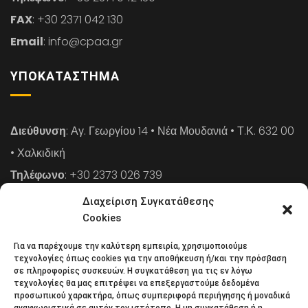
FAX
: +30 2371 042 130
Email
: info@cpaa.gr
ΥΠΟΚΑΤΆΣΤΗΜΑ
Διεύθυνση
: Αγ. Γεωργίου 14 • Νέα Μουδανιά • Τ.Κ. 632 00
• Χαλκιδική
Τηλέφωνο
: +30 2373 026 739
FAX
: +30 2373 026 739
Διαχείριση Συγκατάθεσης
Email
: info@cpaa.gr
Cookies
Για να παρέχουμε την καλύτερη εμπειρία, χρησιμοποιούμε
NEWSLETTER
τεχνολογίες όπως cookies για την αποθήκευση ή/και την πρόσβαση
σε πληροφορίες συσκευών. Η συγκατάθεση για τις εν λόγω
τεχνολογίες θα μας επιτρέψει να επεξεργαστούμε δεδομένα
προσωπικού χαρακτήρα, όπως συμπεριφορά περιήγησης ή μοναδικά