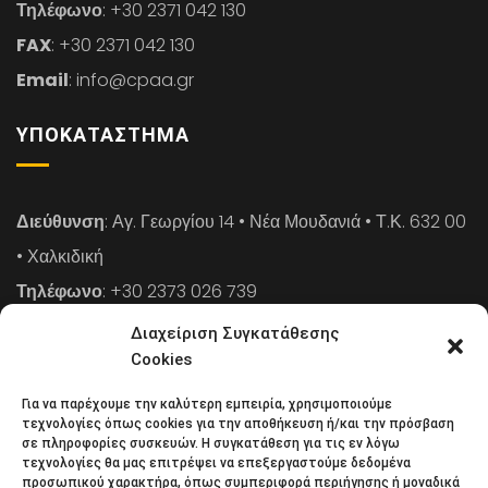
Τηλέφωνο
: +30 2371 042 130
FAX
: +30 2371 042 130
Email
: info@cpaa.gr
ΥΠΟΚΑΤΆΣΤΗΜΑ
Διεύθυνση
: Αγ. Γεωργίου 14 • Νέα Μουδανιά • Τ.Κ. 632 00
• Χαλκιδική
Τηλέφωνο
: +30 2373 026 739
FAX
: +30 2373 026 739
Διαχείριση Συγκατάθεσης
Email
: info@cpaa.gr
Cookies
Για να παρέχουμε την καλύτερη εμπειρία, χρησιμοποιούμε
NEWSLETTER
τεχνολογίες όπως cookies για την αποθήκευση ή/και την πρόσβαση
σε πληροφορίες συσκευών. Η συγκατάθεση για τις εν λόγω
τεχνολογίες θα μας επιτρέψει να επεξεργαστούμε δεδομένα
προσωπικού χαρακτήρα, όπως συμπεριφορά περιήγησης ή μοναδικά