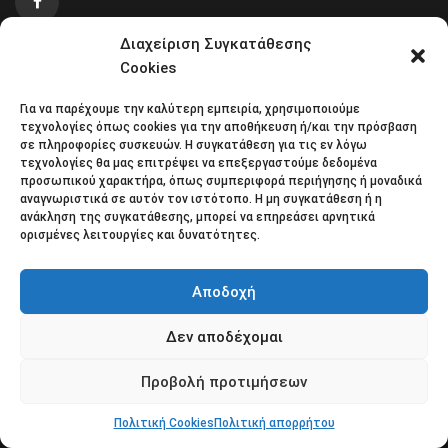
Διαχείριση Συγκατάθεσης
ΚΕΝΤΡΙΚΌ ΚΑΤΆΣΤΗΜΑ
Cookies
Για να παρέχουμε την καλύτερη εμπειρία, χρησιμοποιούμε
τεχνολογίες όπως cookies για την αποθήκευση ή/και την πρόσβαση
Διεύθυνση
: Ορμύλια • Τ.Κ. 630 71 • Χαλκιδική
σε πληροφορίες συσκευών. Η συγκατάθεση για τις εν λόγω
τεχνολογίες θα μας επιτρέψει να επεξεργαστούμε δεδομένα
Τηλέφωνο
: +30 2371 042 130
προσωπικού χαρακτήρα, όπως συμπεριφορά περιήγησης ή μοναδικά
FAX
: +30 2371 042 130
αναγνωριστικά σε αυτόν τον ιστότοπο. Η μη συγκατάθεση ή η
ανάκληση της συγκατάθεσης, μπορεί να επηρεάσει αρνητικά
Email
: info@cpaa.gr
ορισμένες λειτουργίες και δυνατότητες.
ΥΠΟΚΑΤΆΣΤΗΜΑ
Αποδοχή
Δεν αποδέχομαι
Διεύθυνση
: Αγ. Γεωργίου 14 • Νέα Μουδανιά • Τ.Κ. 632 00
Προβολή προτιμήσεων
• Χαλκιδική
Πολιτική Cookies
Πολιτική απορρήτου
Τηλέφωνο
: +30 2373 026 739