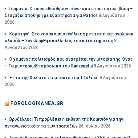
Γερμανία: Drones εθεάθησαν πάνω από στρατιωτική βάση –
Στεγάζει αποθήκη με εξαρτήματα για Patriot
8 Αυγούστου
2026
Κομοτηνή: Στο νοσοκομείο ανήλικος μετά από κατανάλωση
αλκοόλ – Συνελήφθη υπάλληλος του καταστήματος
8
Αυγούστου 2026
Ο χαμένος πολιτισμός που ανατρέπει την ιστορία της Κίνας
– Τα μυστηριώδη πρόσωπα του Sanxingdui
8 Αυγούστου 2026
Ήττα της Χαλ στο ντεμπούτο του Τζολάκη
8 Αυγούστου
2026
FOROLOGIKANEA.GR
Βρυξέλλες: Τι προβλέπει η έκθεση της Κομισιόν για την
ανταγωνιστικότητα των τραπεζών
26 Ιουλίου 2026
Ταμείο Ανάκαμψης: Η τελική ευθεία για τα 36 δισ. ευρώ – Οι