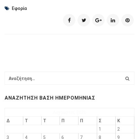
Εφορία
ΑΝΑΖΉΤΗΣΗ ΒΆΣΗ ΗΜΕΡΟΜΗΝΊΑΣ
Αύγουστος 2026
Δ
Τ
Τ
Π
Π
Σ
Κ
1
2
3
4
5
6
7
8
9