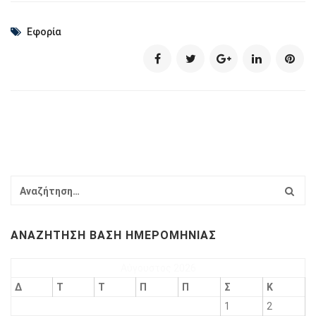
Εφορία
ΑΝΑΖΉΤΗΣΗ ΒΆΣΗ ΗΜΕΡΟΜΗΝΊΑΣ
Αύγουστος 2026
Δ
Τ
Τ
Π
Π
Σ
Κ
1
2