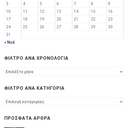
3
4
5
6
7
8
9
10
11
12
13
14
15
16
17
18
19
20
21
22
23
24
25
26
27
28
29
30
31
« Νοέ
ΦΊΛΤΡΟ ΑΝΆ ΧΡΟΝΟΛΟΓΊΑ
Φίλτρο
ανά
χρονολογία
ΦΊΛΤΡΟ ΑΝΆ ΚΑΤΗΓΟΡΊΑ
Φίλτρο
ανά
κατηγορία
ΠΡΌΣΦΑΤΑ ΆΡΘΡΑ