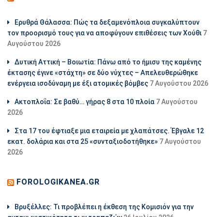
Ερυθρά Θάλασσα: Πώς τα δεξαμενόπλοια συγκαλύπτουν
τον προορισμό τους για να αποφύγουν επιθέσεις των Χούθι
7
Αυγούστου 2026
Δυτική Αττική – Βοιωτία: Πάνω από το ήμισυ της καμένης
έκτασης έγινε «στάχτη» σε δύο νύχτες – Απελευθερώθηκε
ενέργεια ισοδύναμη με έξι ατομικές βόμβες
7 Αυγούστου 2026
Ακτοπλοΐα: Σε βαθύ… γήρας 8 στα 10 πλοία
7 Αυγούστου
2026
Στα 17 του έφτιαξε μια εταιρεία με χλαπάτσες. Έβγαλε 12
εκατ. δολάρια και στα 25 «συνταξιοδοτήθηκε»
7 Αυγούστου
2026
FOROLOGIKANEA.GR
Βρυξέλλες: Τι προβλέπει η έκθεση της Κομισιόν για την