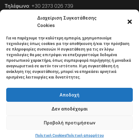
Τηλέφωνο
: +30 2373 026 739
FAX
: +30 2373 026 739
Διαχείριση Συγκατάθεσης
Email
: info@cpaa.gr
Cookies
Για να παρέχουμε την καλύτερη εμπειρία, χρησιμοποιούμε
NEWSLETTER
τεχνολογίες όπως cookies για την αποθήκευση ή/και την πρόσβαση
σε πληροφορίες συσκευών. Η συγκατάθεση για τις εν λόγω
τεχνολογίες θα μας επιτρέψει να επεξεργαστούμε δεδομένα
προσωπικού χαρακτήρα, όπως συμπεριφορά περιήγησης ή μοναδικά
Κάντε εγγραφή στο ηλεκτρονικό μας φυλλάδιο και μείνετε
αναγνωριστικά σε αυτόν τον ιστότοπο. Η μη συγκατάθεση ή η
ανάκληση της συγκατάθεσης, μπορεί να επηρεάσει αρνητικά
στο επίκεντρο της οικονομικής επικαιρότητας.
ορισμένες λειτουργίες και δυνατότητες.
Αποδοχή
Δεν αποδέχομαι
Όροι χρήσης
Πολιτική απορρήτου
Πολιτική Cookies (ΕΕ)
Επικοινωνία
Προβολή προτιμήσεων
© 2018 All rights reserved
Πολιτική Cookies
Πολιτική απορρήτου