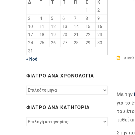
Δ
Τ
Τ
Π
Π
Σ
Κ
1
2
3
4
5
6
7
8
9
10
11
12
13
14
15
16
17
18
19
20
21
22
23
24
25
26
27
28
29
30
31
9 Ιουλ
« Νοέ
ΦΊΛΤΡΟ ΑΝΆ ΧΡΟΝΟΛΟΓΊΑ
Φίλτρο
Με την
ανά
χρονολογία
για το 
ΦΊΛΤΡΟ ΑΝΆ ΚΑΤΗΓΟΡΊΑ
του έτο
τεθεί α
Φίλτρο
ανά
Στην πε
κατηγορία