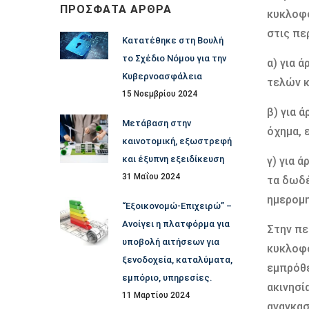
ΠΡΌΣΦΑΤΑ ΆΡΘΡΑ
κυκλοφο
στις πε
Κατατέθηκε στη Βουλή
το Σχέδιο Νόμου για την
α) για 
Κυβερνοασφάλεια
τελών 
15 Νοεμβρίου 2024
β) για 
Μετάβαση στην
όχημα, 
καινοτομική, εξωστρεφή
και έξυπνη εξειδίκευση
γ) για 
31 Μαΐου 2024
τα δωδέ
ημερομη
“Εξοικονομώ-Επιχειρώ” –
Ανοίγει η πλατφόρμα για
Στην πε
υποβολή αιτήσεων για
κυκλοφο
ξενοδοχεία, καταλύματα,
εμπρόθε
εμπόριο, υπηρεσίες.
ακινησί
11 Μαρτίου 2024
αναγκασ