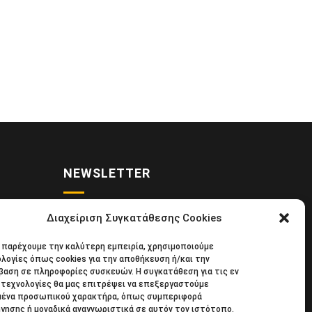
NEWSLETTER
Διαχείριση Συγκατάθεσης Cookies
• Νέα
Κάντε εγγραφή στο ηλεκτρονικό μας
α παρέχουμε την καλύτερη εμπειρία, χρησιμοποιούμε
κιδική
φυλλάδιο και μείνετε στο επίκεντρο
λογίες όπως cookies για την αποθήκευση ή/και την
39
της οικονομικής επικαιρότητας.
αση σε πληροφορίες συσκευών. Η συγκατάθεση για τις εν
τεχνολογίες θα μας επιτρέψει να επεξεργαστούμε
μένα προσωπικού χαρακτήρα, όπως συμπεριφορά
γησης ή μοναδικά αναγνωριστικά σε αυτόν τον ιστότοπο.