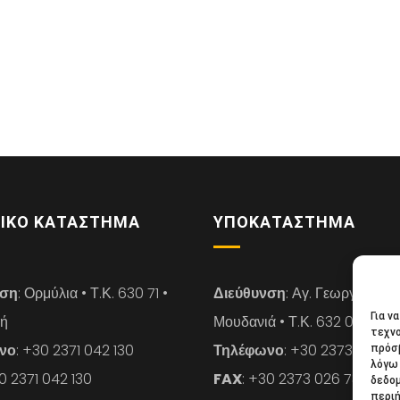
ΙΚΌ ΚΑΤΆΣΤΗΜΑ
ΥΠΟΚΑΤΆΣΤΗΜΑ
νση
: Ορμύλια • Τ.Κ. 630 71 •
Διεύθυνση
: Αγ. Γεωργίου 14 
Για ν
κή
Μουδανιά • Τ.Κ. 632 00 • Χαλ
τεχνο
νο
: +30 2371 042 130
Τηλέφωνο
: +30 2373 026 7
πρόσβ
λόγω 
30 2371 042 130
FAX
: +30 2373 026 739
δεδο
περιή