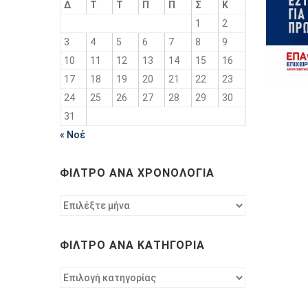
Δ
Τ
Τ
Π
Π
Σ
Κ
1
2
3
4
5
6
7
8
9
10
11
12
13
14
15
16
17
18
19
20
21
22
23
24
25
26
27
28
29
30
31
« Νοέ
ΦΊΛΤΡΟ ΑΝΆ ΧΡΟΝΟΛΟΓΊΑ
Φίλτρο
ανά
χρονολογία
ΦΊΛΤΡΟ ΑΝΆ ΚΑΤΗΓΟΡΊΑ
Φίλτρο
ανά
κατηγορία