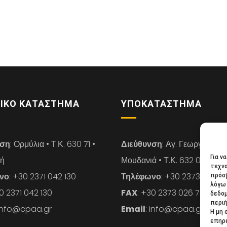
ΙΚΌ ΚΑΤΆΣΤΗΜΑ
ΥΠΟΚΑΤΆΣΤΗΜΑ
νση
: Ορμύλια • Τ.Κ. 630 71 •
Διεύθυνση
: Αγ. Γεωργίου 14 
Για ν
κή
Μουδανιά • Τ.Κ. 632 00 • Χαλ
τεχνο
νο
: +30 2371 042 130
Τηλέφωνο
: +30 2373 026 7
πρόσβ
λόγω 
30 2371 042 130
FAX
: +30 2373 026 739
δεδο
περιή
 info@cpaa.gr
Email
: info@cpaa.gr
Η μη 
επηρε