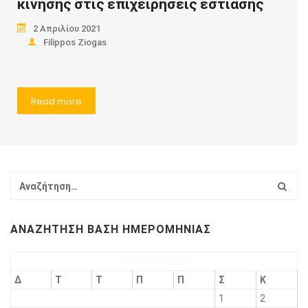
Read more
κίνησης στις επιχειρήσεις εστίασης
2 Απριλίου 2021
Filippos Ziogas
Read more
ΑΝΑΖΉΤΗΣΗ ΒΆΣΗ ΗΜΕΡΟΜΗΝΊΑΣ
Αύγουστος 2026
Δ
Τ
Τ
Π
Π
Σ
Κ
1
2