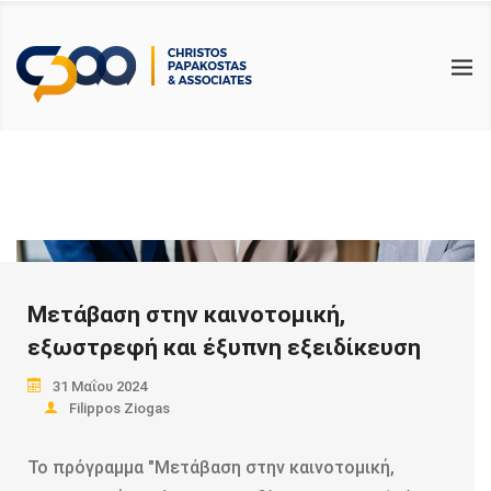
BACK
BACK
BACK
ΥΠΗΡΕΣΙΕΣ
ΕΠΙΚΑΙΡΟΤΗΤΑ
ΧΡΗΣΙΜΑ
ΛΟΓΙΣΤΙΚΕΣ
ΑΡΘΡΑ
ΑΙΤΗΣΕΙΣ & ΔΗΛΩΣΕΙΣ PDF
ΦΟΡΟΤΕΧΝΙΚΕΣ
ΝΟΜΟΛΟΓΙΑ – ΝΟΜΟΘΕΣΙΑ
ΗΛΕΚΤΡΟΝΙΚΑ ΕΝΤΥΠΑ PDF
ΕΡΓΑΤΙΚΑ
ΦΟΡΟΛΟΓΙΚΟΙ ΟΔΗΓΟΙ
ΕΛΕΓΚΤΙΚΕΣ
ΧΡΗΣΙΜΟΙ ΣΥΝΔΕΣΜΟΙ
ΣΥΜΒΟΥΛΕΥΤΙΚΕΣ
Μετάβαση στην καινοτομική,
ΕΚΠΑΙΔΕΥΤΙΚΕΣ
εξωστρεφή και έξυπνη εξειδίκευση
31 Μαΐου 2024
Filippos Ziogas
Το πρόγραμμα "Μετάβαση στην καινοτομική,