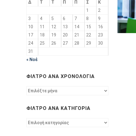
Δ
Τ
Τ
Π
Π
Σ
Κ
1
2
3
4
5
6
7
8
9
10
11
12
13
14
15
16
17
18
19
20
21
22
23
24
25
26
27
28
29
30
31
« Νοέ
ΦΊΛΤΡΟ ΑΝΆ ΧΡΟΝΟΛΟΓΊΑ
Φίλτρο
ανά
χρονολογία
ΦΊΛΤΡΟ ΑΝΆ ΚΑΤΗΓΟΡΊΑ
Φίλτρο
ανά
κατηγορία