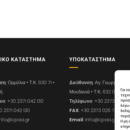
ΙΚΌ ΚΑΤΆΣΤΗΜΑ
ΥΠΟΚΑΤΆΣΤΗΜΑ
νση
: Ορμύλια • Τ.Κ. 630 71 •
Διεύθυνση
: Αγ. Γεωργίου 14 
Για ν
κή
Μουδανιά • Τ.Κ. 632 00 • Χαλ
τεχνο
νο
: +30 2371 042 130
Τηλέφωνο
: +30 2373 026 7
πρόσβ
λόγω 
30 2371 042 130
FAX
: +30 2373 026 739
δεδο
περιή
 info@cpaa.gr
Email
: info@cpaa.gr
Η μη 
επηρε