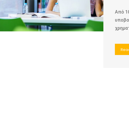
Από 10
υποβο
χρημα
Rea