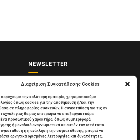
NEWSLETTER
Διαχείριση Συγκατάθεσης Cookies
• Νέα
Κάντε εγγραφή στο ηλεκτρονικό μας
α παρέχουμε την καλύτερη εμπειρία, χρησιμοποιούμε
κιδική
φυλλάδιο και μείνετε στο επίκεντρο
λογίες όπως cookies για την αποθήκευση ή/και την
39
της οικονομικής επικαιρότητας.
αση σε πληροφορίες συσκευών. Η συγκατάθεση για τις εν
τεχνολογίες θα μας επιτρέψει να επεξεργαστούμε
μένα προσωπικού χαρακτήρα, όπως συμπεριφορά
γησης ή μοναδικά αναγνωριστικά σε αυτόν τον ιστότοπο.
συγκατάθεση ή η ανάκληση της συγκατάθεσης, μπορεί να
άσει αρνητικά ορισμένες λειτουργίες και δυνατότητες.