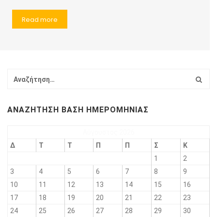
Read more
ΑΝΑΖΉΤΗΣΗ ΒΆΣΗ ΗΜΕΡΟΜΗΝΊΑΣ
Αύγουστος 2026
Δ
Τ
Τ
Π
Π
Σ
Κ
1
2
3
4
5
6
7
8
9
10
11
12
13
14
15
16
17
18
19
20
21
22
23
24
25
26
27
28
29
30