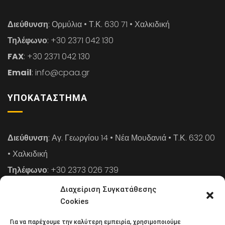
Διεύθυνση
: Ορμύλια • Τ.Κ. 630 71 • Χαλκιδική
Τηλέφωνο
: +30 2371 042 130
FAX
: +30 2371 042 130
Email
: info@cpaa.gr
ΥΠΟΚΑΤΆΣΤΗΜΑ
Διεύθυνση
: Αγ. Γεωργίου 14 • Νέα Μουδανιά • Τ.Κ. 632 00
• Χαλκιδική
Τηλέφωνο
: +30 2373 026 739
FAX
: +30 2373 026 739
Διαχείριση Συγκατάθεσης
Email
: info@cpaa.gr
Cookies
Για να παρέχουμε την καλύτερη εμπειρία, χρησιμοποιούμε