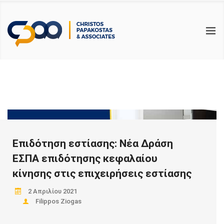
BACK
BACK
BACK
ΥΠΗΡΕΣΙΕΣ
ΕΠΙΚΑΙΡΟΤΗΤΑ
ΧΡΗΣΙΜΑ
ΛΟΓΙΣΤΙΚΕΣ
ΑΡΘΡΑ
ΑΙΤΗΣΕΙΣ & ΔΗΛΩΣΕΙΣ PDF
ΦΟΡΟΤΕΧΝΙΚΕΣ
ΝΟΜΟΛΟΓΙΑ – ΝΟΜΟΘΕΣΙΑ
ΗΛΕΚΤΡΟΝΙΚΑ ΕΝΤΥΠΑ PDF
ΕΡΓΑΤΙΚΑ
ΦΟΡΟΛΟΓΙΚΟΙ ΟΔΗΓΟΙ
ΕΛΕΓΚΤΙΚΕΣ
ΧΡΗΣΙΜΟΙ ΣΥΝΔΕΣΜΟΙ
ΣΥΜΒΟΥΛΕΥΤΙΚΕΣ
Επιδότηση εστίασης: Νέα Δράση
ΕΚΠΑΙΔΕΥΤΙΚΕΣ
ΕΣΠΑ επιδότησης κεφαλαίου
κίνησης στις επιχειρήσεις εστίασης
2 Απριλίου 2021
Filippos Ziogas