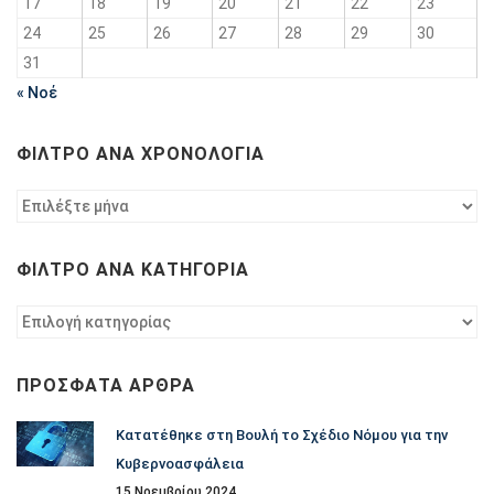
17
18
19
20
21
22
23
24
25
26
27
28
29
30
31
« Νοέ
ΦΊΛΤΡΟ ΑΝΆ ΧΡΟΝΟΛΟΓΊΑ
Φίλτρο
ανά
χρονολογία
ΦΊΛΤΡΟ ΑΝΆ ΚΑΤΗΓΟΡΊΑ
Φίλτρο
ανά
κατηγορία
ΠΡΌΣΦΑΤΑ ΆΡΘΡΑ
Κατατέθηκε στη Βουλή το Σχέδιο Νόμου για την
Κυβερνοασφάλεια
15 Νοεμβρίου 2024