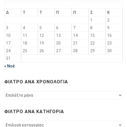
Αύγουστος 2026
Δ
Τ
Τ
Π
Π
Σ
Κ
1
2
3
4
5
6
7
8
9
10
11
12
13
14
15
16
17
18
19
20
21
22
23
24
25
26
27
28
29
30
31
« Νοέ
ΦΊΛΤΡΟ ΑΝΆ ΧΡΟΝΟΛΟΓΊΑ
Φίλτρο
ανά
χρονολογία
ΦΊΛΤΡΟ ΑΝΆ ΚΑΤΗΓΟΡΊΑ
Φίλτρο