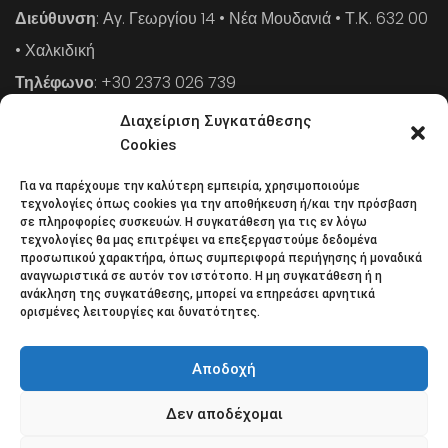
Διεύθυνση
: Αγ. Γεωργίου 14 • Νέα Μουδανιά • Τ.Κ. 632 00
• Χαλκιδική
Τηλέφωνο
: +30 2373 026 739
FAX
: +30 2373 026 739
Διαχείριση Συγκατάθεσης
Email
: info@cpaa.gr
Cookies
Για να παρέχουμε την καλύτερη εμπειρία, χρησιμοποιούμε
NEWSLETTER
τεχνολογίες όπως cookies για την αποθήκευση ή/και την πρόσβαση
σε πληροφορίες συσκευών. Η συγκατάθεση για τις εν λόγω
τεχνολογίες θα μας επιτρέψει να επεξεργαστούμε δεδομένα
προσωπικού χαρακτήρα, όπως συμπεριφορά περιήγησης ή μοναδικά
Κάντε εγγραφή στο ηλεκτρονικό μας φυλλάδιο και μείνετε
αναγνωριστικά σε αυτόν τον ιστότοπο. Η μη συγκατάθεση ή η
ανάκληση της συγκατάθεσης, μπορεί να επηρεάσει αρνητικά
στο επίκεντρο της οικονομικής επικαιρότητας.
ορισμένες λειτουργίες και δυνατότητες.
Αποδοχή
Δεν αποδέχομαι
Όροι χρήσης
Πολιτική απορρήτου
Πολιτική Cookies (ΕΕ)
Επικοινωνία