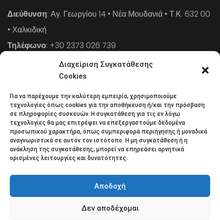
Διεύθυνση
: Αγ. Γεωργίου 14 • Νέα Μουδανιά • Τ.Κ. 632 00
• Χαλκιδική
Τηλέφωνο
: +30 2373 026 739
FAX
: +30 2373 026 739
Διαχείριση Συγκατάθεσης
Email
: info@cpaa.gr
Cookies
Για να παρέχουμε την καλύτερη εμπειρία, χρησιμοποιούμε
NEWSLETTER
τεχνολογίες όπως cookies για την αποθήκευση ή/και την πρόσβαση
σε πληροφορίες συσκευών. Η συγκατάθεση για τις εν λόγω
τεχνολογίες θα μας επιτρέψει να επεξεργαστούμε δεδομένα
προσωπικού χαρακτήρα, όπως συμπεριφορά περιήγησης ή μοναδικά
Κάντε εγγραφή στο ηλεκτρονικό μας φυλλάδιο και μείνετε
αναγνωριστικά σε αυτόν τον ιστότοπο. Η μη συγκατάθεση ή η
ανάκληση της συγκατάθεσης, μπορεί να επηρεάσει αρνητικά
στο επίκεντρο της οικονομικής επικαιρότητας.
ορισμένες λειτουργίες και δυνατότητες.
Αποδοχή
Δεν αποδέχομαι
Όροι χρήσης
Πολιτική απορρήτου
Πολιτική Cookies (ΕΕ)