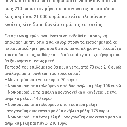
συνολικά σε 410 εκατ. ευρώ ώστε να δοθούν από 70
έως 210 ευρώ τον μήνα σε οικογένειες με εισόδημα
έως περίπου 21.000 ευρώ που είτε πληρώνουν
ενοίκιο, είτε δόση δανείου πρώτης κατοικίας.
Εντός των ημερών αναμένεται να εκδοθεί η υπουργική
απόφαση με την οποία θα καθοριστούν τα εισοδηματικά και
περιουσιακά κριτήρια που θα πρέπει να πληρούν οι δικαιούχοι
του επιδόματος, καθώς και η διαδικασία για τη χορήγηση που
θα ξεκινήσει αμέσως μετά.
Το ποσό του επιδόματος θα κυμαίνεται από 70 έως 210 ευρώ
ανάλογα με τη σύνθεση του νοικοκυριού:
– Μονοπρόσωπο νοικοκυριό: 70 ευρώ
– Νοικοκυριό αποτελούμενο από δύο ενήλικα μέλη: 105 ευρώ
– Νοικοκυριό με τρία μέλη ή μονογονεϊκή οικογένεια με ένα
ανήλικο μέλος: 140 ευρώ
– Νοικοκυριό αποτελούμενο από τέσσερα μέλη ή
μονογονεϊκή οικογένεια με δύο ανήλικα μέλη: 175 ευρώ
– Νοικοκυριό με πέντε μέλη ή μονογονεϊκή οικογένεια με τρία
ανήλικα μέλη και πάνω: 210 ευρώ