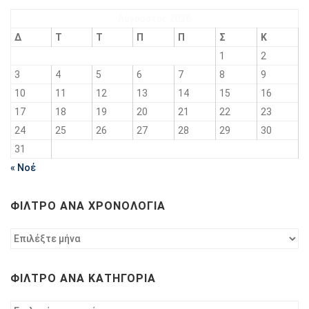
Αύγουστος 2026
Δ
Τ
Τ
Π
Π
Σ
Κ
1
2
3
4
5
6
7
8
9
10
11
12
13
14
15
16
17
18
19
20
21
22
23
24
25
26
27
28
29
30
31
« Νοέ
ΦΊΛΤΡΟ ΑΝΆ ΧΡΟΝΟΛΟΓΊΑ
Φίλτρο
ανά
χρονολογία
ΦΊΛΤΡΟ ΑΝΆ ΚΑΤΗΓΟΡΊΑ
Φίλτρο