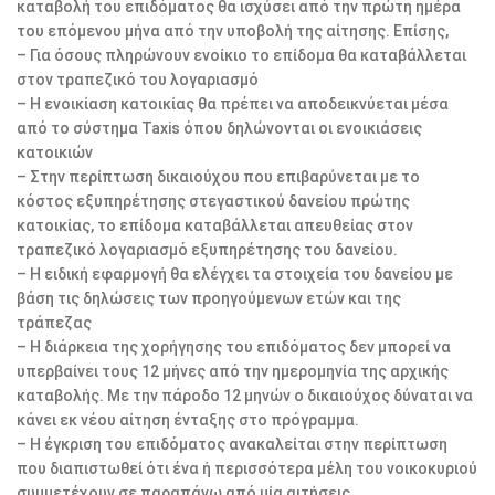
καταβολή του επιδόματος θα ισχύσει από την πρώτη ημέρα
του επόμενου μήνα από την υποβολή της αίτησης. Επίσης,
– Για όσους πληρώνουν ενοίκιο το επίδομα θα καταβάλλεται
στον τραπεζικό του λογαριασμό
– Η ενοικίαση κατοικίας θα πρέπει να αποδεικνύεται μέσα
από το σύστημα Taxis όπου δηλώνονται οι ενοικιάσεις
κατοικιών
– Στην περίπτωση δικαιούχου που επιβαρύνεται με το
κόστος εξυπηρέτησης στεγαστικού δανείου πρώτης
κατοικίας, το επίδομα καταβάλλεται απευθείας στον
τραπεζικό λογαριασμό εξυπηρέτησης του δανείου.
– Η ειδική εφαρμογή θα ελέγχει τα στοιχεία του δανείου με
βάση τις δηλώσεις των προηγούμενων ετών και της
τράπεζας
– Η διάρκεια της χορήγησης του επιδόματος δεν μπορεί να
υπερβαίνει τους 12 μήνες από την ημερομηνία της αρχικής
καταβολής. Με την πάροδο 12 μηνών ο δικαιούχος δύναται να
κάνει εκ νέου αίτηση ένταξης στο πρόγραμμα.
– Η έγκριση του επιδόματος ανακαλείται στην περίπτωση
που διαπιστωθεί ότι ένα ή περισσότερα μέλη του νοικοκυριού
συμμετέχουν σε παραπάνω από μία αιτήσεις.