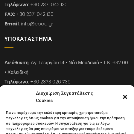
Τηλέφωνο
: +30 2371 042 130
FAX
: +30 2371 042 130
Email
: info@cpaa.gr
ΥΠΟΚΑΤΆΣΤΗΜΑ
Διεύθυνση
: Αγ. Γεωργίου 14 • Νέα Μουδανιά • Τ.Κ. 632 00
• Χαλκιδική
Τηλέφωνο
: +30 2373 026 739
FAX
: +30 2373 026 739
Διαχείριση Συγκατάθεσης
Email
: info@cpaa.gr
Cookies
Για να παρέχουμε την καλύτερη εμπειρία, χρησιμοποιούμε
NEWSLETTER
τεχνολογίες όπως cookies για την αποθήκευση ή/και την πρόσβαση
σε πληροφορίες συσκευών. Η συγκατάθεση για τις εν λόγω
τεχνολογίες θα μας επιτρέψει να επεξεργαστούμε δεδομένα