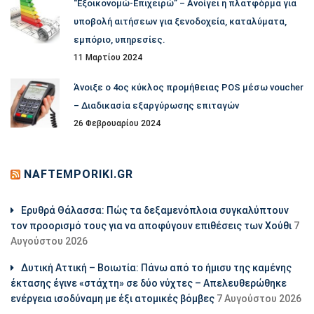
“Εξοικονομώ-Επιχειρώ” – Ανοίγει η πλατφόρμα για
υποβολή αιτήσεων για ξενοδοχεία, καταλύματα,
εμπόριο, υπηρεσίες.
11 Μαρτίου 2024
Άνοιξε ο 4ος κύκλος προμήθειας POS μέσω voucher
– Διαδικασία εξαργύρωσης επιταγών
26 Φεβρουαρίου 2024
NAFTEMPORIKI.GR
Ερυθρά Θάλασσα: Πώς τα δεξαμενόπλοια συγκαλύπτουν
τον προορισμό τους για να αποφύγουν επιθέσεις των Χούθι
7
Αυγούστου 2026
Δυτική Αττική – Βοιωτία: Πάνω από το ήμισυ της καμένης
έκτασης έγινε «στάχτη» σε δύο νύχτες – Απελευθερώθηκε
ενέργεια ισοδύναμη με έξι ατομικές βόμβες
7 Αυγούστου 2026