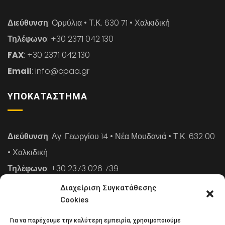
Διεύθυνση
: Ορμύλια • Τ.Κ. 630 71 • Χαλκιδική
Τηλέφωνο
: +30 2371 042 130
FAX
: +30 2371 042 130
Email
: info@cpaa.gr
ΥΠΟΚΑΤΆΣΤΗΜΑ
Διεύθυνση
: Αγ. Γεωργίου 14 • Νέα Μουδανιά • Τ.Κ. 632 00
• Χαλκιδική
Τηλέφωνο
: +30 2373 026 739
FAX
: +30 2373 026 739
Διαχείριση Συγκατάθεσης
Email
: info@cpaa.gr
Cookies
Για να παρέχουμε την καλύτερη εμπειρία, χρησιμοποιούμε