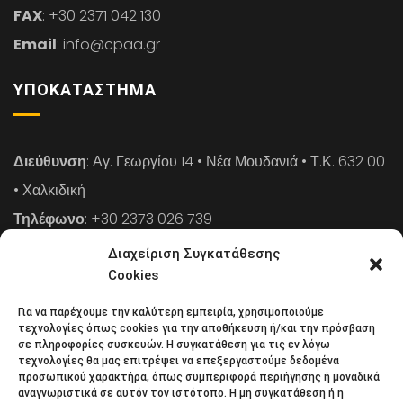
FAX
: +30 2371 042 130
Email
: info@cpaa.gr
ΥΠΟΚΑΤΆΣΤΗΜΑ
Διεύθυνση
: Αγ. Γεωργίου 14 • Νέα Μουδανιά • Τ.Κ. 632 00
• Χαλκιδική
Τηλέφωνο
: +30 2373 026 739
FAX
: +30 2373 026 739
Διαχείριση Συγκατάθεσης
Email
: info@cpaa.gr
Cookies
Για να παρέχουμε την καλύτερη εμπειρία, χρησιμοποιούμε
NEWSLETTER
τεχνολογίες όπως cookies για την αποθήκευση ή/και την πρόσβαση
σε πληροφορίες συσκευών. Η συγκατάθεση για τις εν λόγω
τεχνολογίες θα μας επιτρέψει να επεξεργαστούμε δεδομένα
προσωπικού χαρακτήρα, όπως συμπεριφορά περιήγησης ή μοναδικά
Κάντε εγγραφή στο ηλεκτρονικό μας φυλλάδιο και μείνετε
αναγνωριστικά σε αυτόν τον ιστότοπο. Η μη συγκατάθεση ή η