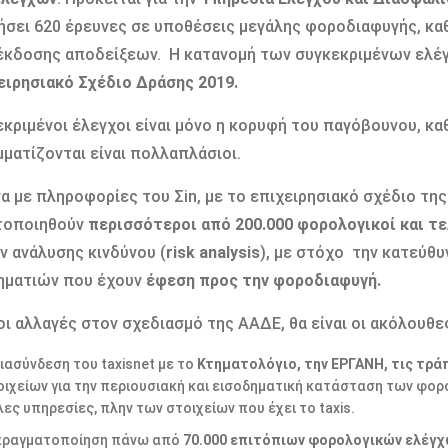
ήσει 620 έρευνες σε υποθέσεις μεγάλης φοροδιαφυγής, κα
 έκδοσης αποδείξεων. Η κατανομή των συγκεκριμένων ελέ
ειρησιακό Σχέδιο Δράσης 2019.
εκριμένοι έλεγχοι είναι μόνο η κορυφή του παγόβουνου, κα
ματίζονται είναι πολλαπλάσιοι.
 με πληροφορίες του Σin, με το επιχειρησιακό σχέδιο τη
τοποιηθούν
περισσότεροι από 200.000 φορολογικοί και τε
 ανάλυσης κινδύνου (
risk analysis
), με στόχο την κατεύθ
ηματιών που έχουν
έφεση προς την φοροδιαφυγή.
οι αλλαγές στον σχεδιασμό της ΑΑΔΕ, θα είναι οι ακόλουθε
διασύνδεση του taxisnet με το
Κτηματολόγιο, την ΕΡΓΑΝΗ, τις τράπ
οιχείων για την περιουσιακή και εισοδηματική κατάσταση των φο
ες υπηρεσίες, πλην των στοιχείων που έχει το taxis.
πραγματοποίηση πάνω από
70.000 επιτόπιων φορολογικών ελέγ