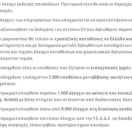
ν έλεγχο έκδοσης αποδείξεων. Προτεραιότητα θα είναι οι περιοχές
ριοχές.
έλεγχος των επιχειρήσεων που υποχρεούνται να εγκαταστήσουν κ
 αξιοποιηθούν τα δεδομένα του εντύπου Ε3 που δηλώθηκαν πέρυσι
ο μικροσκόπιο θα τελούν οι
τραπεζικές καταθέσεις σε Ελλάδα κα
αστηριότητα και με δυσαρμονία μεταξύ δηλωθέντων εισοδημάτων 
νονται και τυχαίοι έλεγχοι καταθέσεων και φορολογικών δηλώσεων 
ιλέγονται τυχαία.
 ελεγχθούν όλες οι υποθέσεις που ζήτησαν οι
εισαγγελικές αρχές
.
 ελεγχθούν τουλάχιστον
3.000 υποθέσεις μεταβίβασης ακινήτων
φαλαίου.
 πραγματοποιηθούν περίπου
1.000 έλεγχοι σε ακίνητα που ενοι
χ. Airbnb)
με βάση στοιχεία που αντλούνται από διαδικτυακές πλα
 πραγματοποιηθούν πάνω από
8.000 έλεγχοι στη διακίνηση αγαθώ
 πραγματοποιηθούν επιτόπιοι έλεγχοι από την Υ.Ε.Δ.Δ.Ε. σε
ξενοδο
άφη αναψυχής, ελαιοτριβεία, πρατήρια υγρών καυσίμων.