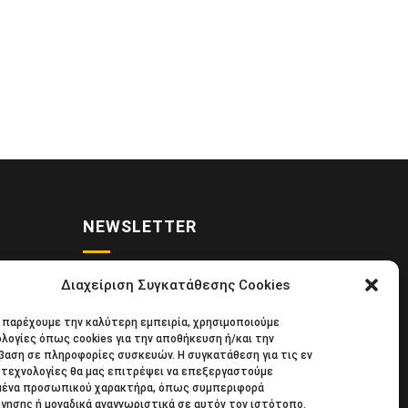
NEWSLETTER
Διαχείριση Συγκατάθεσης Cookies
• Νέα
Κάντε εγγραφή στο ηλεκτρονικό μας
α παρέχουμε την καλύτερη εμπειρία, χρησιμοποιούμε
κιδική
φυλλάδιο και μείνετε στο επίκεντρο
λογίες όπως cookies για την αποθήκευση ή/και την
39
της οικονομικής επικαιρότητας.
αση σε πληροφορίες συσκευών. Η συγκατάθεση για τις εν
τεχνολογίες θα μας επιτρέψει να επεξεργαστούμε
μένα προσωπικού χαρακτήρα, όπως συμπεριφορά
γησης ή μοναδικά αναγνωριστικά σε αυτόν τον ιστότοπο.