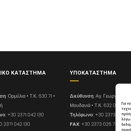
ΙΚΌ ΚΑΤΆΣΤΗΜΑ
ΥΠΟΚΑΤΆΣΤΗΜΑ
νση
: Ορμύλια • Τ.Κ. 630 71 •
Διεύθυνση
: Αγ. Γεωργίου 14 
Για ν
κή
Μουδανιά • Τ.Κ. 632 00 • Χαλ
τεχνο
νο
: +30 2371 042 130
Τηλέφωνο
: +30 2373 026 7
πρόσβ
λόγω 
30 2371 042 130
FAX
: +30 2373 026 739
δεδο
περιή