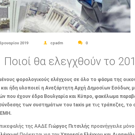
βρουαρίου 2019
cpadm
0
Ποιοί θα ελεγχθούν το 20
ένους φορολογικούς ελέγχους σε όλο το φάσμα της οικο
 και ήδη υλοποιεί η Ανεξάρτητη Αρχή Δημοσίων Εσόδων, 
ών που έχουν έδρα Βουλγαρία και Κύπρο, φακέλωμα παραβ
σύνδεσης των συστημάτων του taxis με τις τράπεζες, το
ΓΕΜΗ.
επικεφαλής της ΑΑΔΕ
Γιώργος Πιτσιλής
προανήγγειλε μόνο
ελέγχων
! Πρόκειται για την
Υπηρεσία Ελέγχου και Διασφάλ