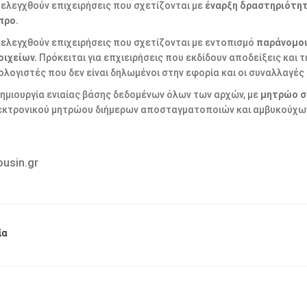
 ελεγχθούν επιχειρήσεις που σχετίζονται με
έναρξη δραστηριότητ
προ.
 ελεγχθούν επιχειρήσεις που σχετίζονται με εντοπισμό
παράνομου
οιχείων.
Πρόκειται για επχιειρήσεις που εκδίδουν αποδείξεις και 
ολογιστές που δεν είναι δηλωμένοι στην εφορία και οι συναλλαγέ
δημιουργία ενιαίας βάσης δεδομένων όλων των αρχών, με
μητρώο σ
εκτρονικού μητρώου διήμερων αποσταγματοποιών και αμβυκούχων (
ousin.gr
ία