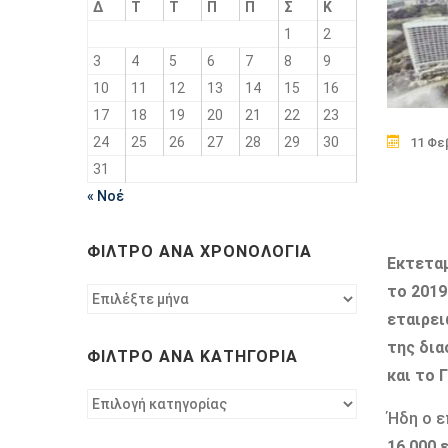
Δ
Τ
Τ
Π
Π
Σ
Κ
1
2
3
4
5
6
7
8
9
10
11
12
13
14
15
16
17
18
19
20
21
22
23
24
25
26
27
28
29
30
11 Φε
31
« Νοέ
ΦΊΛΤΡΟ ΑΝΆ ΧΡΟΝΟΛΟΓΊΑ
Εκτεταμ
το 2019
Φίλτρο
ανά
εταιρει
χρονολογία
της δια
ΦΊΛΤΡΟ ΑΝΆ ΚΑΤΗΓΟΡΊΑ
και το 
Φίλτρο
Ήδη ο 
ανά
κατηγορία
16.000 