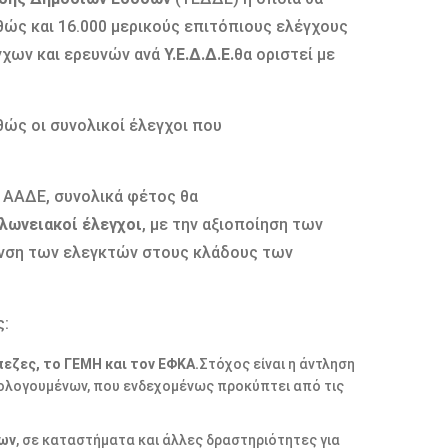
θώς και 16.000 μερικούς επιτόπιους ελέγχους
γχων και ερευνών ανά
Υ.Ε.Δ.Δ.Ε.
θα οριστεί με
θώς οι συνολικοί έλεγχοι που
ς ΑΑΔΕ, συνολικά φέτος θα
λωνειακοί έλεγχοι
, με την αξιοποίηση των
υνση των ελεγκτών στους κλάδους των
ς:
εζες, το ΓΕΜΗ και τον ΕΦΚΑ.
Στόχος είναι η άντληση
ρολογουμένων, που ενδεχομένως προκύπτει από τις
χων
, σε καταστήματα και άλλες δραστηριότητες για