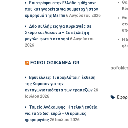
Θα
Επιστρέφει στην Ελλάδα η 46χρονη
Κύ
που κατηγορείται για συμμετοχή στον
εμπρησμό της Marfin
6 Αυγούστου 2026
Θα
στ
Δύο συλλήψεις για πυρκαγιές σε
υπ
Σκύρο και Λακωνία – Σε εξέλιξη η
μεγάλη φωτιά στο νησί
6 Αυγούστου
Η 
2026
ηλ
FOROLOGIKANEA.GR
sofokle
Βρυξέλλες: Τι προβλέπει η έκθεση
της Κομισιόν για την
ανταγωνιστικότητα των τραπεζών
26
Ιουλίου 2026
Εφορ
Ταμείο Ανάκαμψης: Η τελική ευθεία
για τα 36 δισ. ευρώ – Οι κρίσιμες
ημερομηνίες
26 Ιουλίου 2026