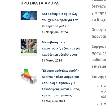
ΠΡΌΣΦΑΤΑ ΆΡΘΡΑ
διενεργ
για την
Κατατέθηκε στη Βουλή
το
Επιχ
το Σχέδιο Νόμου για την
Κυβερνοασφάλεια
Οι συγκ
15 Νοεμβρίου 2024
προγραμ
Μετάβαση στην
Σύμφωνα
καινοτομική, εξωστρεφή
πραγμα
και έξυπνη εξειδίκευση
μεθόδων
31 Μαΐου 2024
επιχειρ
“Εξοικονομώ-Επιχειρώ” –
Επίσης 
Ανοίγει η πλατφόρμα για
υποβολή αιτήσεων για
Η 
ξενοδοχεία, καταλύματα,
στ
εμπόριο, υπηρεσίες.
άλλ
11 Μαρτίου 2024
Η 