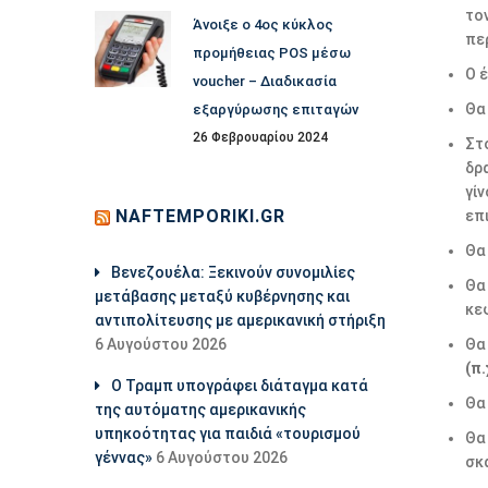
το
Άνοιξε ο 4ος κύκλος
πε
προμήθειας POS μέσω
Ο 
voucher – Διαδικασία
Θα
εξαργύρωσης επιταγών
26 Φεβρουαρίου 2024
Στ
δρ
γί
NAFTEMPORIKI.GR
επ
Θα
Βενεζουέλα: Ξεκινούν συνομιλίες
Θα
μετάβασης μεταξύ κυβέρνησης και
κε
αντιπολίτευσης με αμερικανική στήριξη
6 Αυγούστου 2026
Θα
(π.
Ο Τραμπ υπογράφει διάταγμα κατά
Θα
της αυτόματης αμερικανικής
υπηκοότητας για παιδιά «τουρισμού
Θα
γέννας»
6 Αυγούστου 2026
σκ