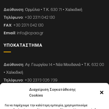
Διεύθυνση
: Ορμύλια • Τ.Κ. 630 71 • Χαλκιδική
Τηλέφωνο
: +30 2371 042 130
FAX
: +30 2371 042 130
Email
: info@cpaa.gr
ΥΠΟΚΑΤΆΣΤΗΜΑ
Διεύθυνση
: Αγ. Γεωργίου 14 • Νέα Μουδανιά • Τ.Κ. 632 00
• Χαλκιδική
Τηλέφωνο
: +30 2373 026 739
FAX
: +30 2373 026 739
Διαχείριση Συγκατάθεσης
Email
: info@cpaa.gr
Cookies
Για να παρέχουμε την καλύτερη εμπειρία, χρησιμοποιούμε
NEWSLETTER