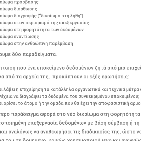
καίωμα πρόσβασης
καίωμα διόρθωσης
καίωμα διαγραφής (“δικαίωμα στη λήθη”)
καίωμα στον περιορισμό της επεξεργασίας
καίωμα στη φορητότητα των δεδομένων
καίωμα εναντίωσης
καίωμα στην ανθρώπινη παρέμβαση
υμε δύο παραδείγματα.
πτωση που ένα υποκείμενο δεδομένων ζητά από μια επιχε
α από τα αρχεία της, προκύπτουν οι εξής ερωτήσεις:
ι λάβει η επιχείρηση τα κατάλληλα οργανωτικά και τεχνικά μέτρα ώ
νέχεια να διαγράψει τα δεδομένα του συγκεκριμένου υποκειμένου;
ει ορίσει το άτομο ή την ομάδα που θα έχει την αποφασιστική αρμο
ερο παράδειγμα αφορά στο νέο δικαίωμα στη φορητότητα 
οποιημένη επεξεργασία δεδομένων με βάση σύμβαση ή τη 
 και αναλόγως να αναθεωρήσει τις διαδικασίες της, ώστε να
α του σε δομημένο, κοινώς χρησιμοποιούμενο και αναγνώσ