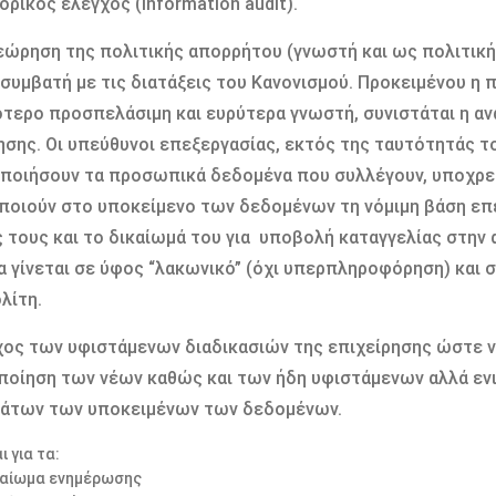
ρικός έλεγχος (information audit).
εώρηση της πολιτικής απορρήτου (γνωστή και ως πολιτική
ι συμβατή με τις διατάξεις του Κανονισμού. Προκειμένου η 
τερο προσπελάσιμη και ευρύτερα γνωστή, συνιστάται η αν
ησης. Oι υπεύθυνοι επεξεργασίας, εκτός της ταυτότητάς τ
ποιήσουν τα προσωπικά δεδομένα που συλλέγουν, υποχρε
οιούν στο υποκείμενο των δεδομένων τη νόμιμη βάση επ
 τους και το δικαίωμά του για υποβολή καταγγελίας στην
α γίνεται σε ύφος “λακωνικό” (όχι υπερπληροφόρηση) και
λίτη.
χος των υφιστάμενων διαδικασιών της επιχείρησης ώστε ν
ποίηση των νέων καθώς και των ήδη υφιστάμενων αλλά εν
μάτων των υποκειμένων των δεδομένων.
 για τα:
καίωμα ενημέρωσης