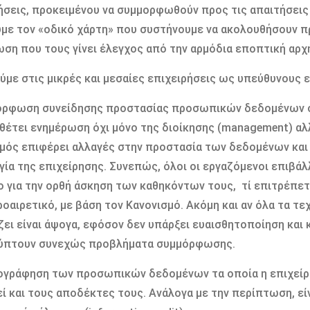
ήσεις, προκειμένου να συμμορφωθούν προς τις απαιτήσεις
με τον «οδικό χάρτη» που συστήνουμε να ακολουθήσουν π
ση που τους γίνει έλεγχος από την αρμόδια εποπτική αρχή
ύμε στις μικρές και μεσαίες επιχειρήσεις ως υπεύθυνους 
όρφωση συνείδησης προστασίας προσωπικών δεδομένων στ
έτει ενημέρωση όχι μόνο της διοίκησης (management) αλλ
μός επιφέρει αλλαγές στην προστασία των δεδομένων και 
γία της επιχείρησης. Συνεπώς, όλοι οι εργαζόμενοι επιβάλ
ο για την ορθή άσκηση των καθηκόντων τους, τί επιτρέπετα
προαιρετικό, με βάση τον Κανονισμό. Ακόμη και αν όλα τα τ
ει είναι άψογα, εφόσον δεν υπάρξει ευαισθητοποίηση και 
κύπτουν συνεχώς προβλήματα συμμόρφωσης.
ογράφηση των προσωπικών δεδομένων τα οποία η επιχείρη
εί και τους αποδέκτες τους. Ανάλογα με την περίπτωση, εί