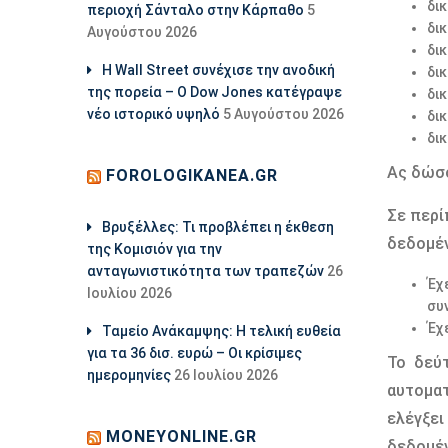
δι
περιοχή Σάνταλο στην Κάρπαθο
5
δι
Αυγούστου 2026
δι
Η Wall Street συνέχισε την ανοδική
δι
της πορεία – Ο Dow Jones κατέγραψε
δι
νέο ιστορικό υψηλό
5 Αυγούστου 2026
δι
δι
Ας δώσο
FOROLOGIKANEA.GR
Σε περί
Βρυξέλλες: Τι προβλέπει η έκθεση
δεδομέν
της Κομισιόν για την
ανταγωνιστικότητα των τραπεζών
26
Έχε
Ιουλίου 2026
συ
Έχ
Ταμείο Ανάκαμψης: Η τελική ευθεία
για τα 36 δισ. ευρώ – Οι κρίσιμες
Το δεύτ
ημερομηνίες
26 Ιουλίου 2026
αυτοματ
ελέγξει
MONEYONLINE.GR
δεδομέν