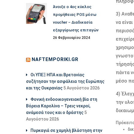
πληροφο
Άνοιξε ο 4ος κύκλος
3) Αναθ
προμήθειας POS μέσω
να είνα
voucher – Διαδικασία
εξαργύρωσης επιταγών
περισσό
26 Φεβρουαρίου 2024
επιχείρ
χρησιμο
γνωστοπ
NAFTEMPORIKI.GR
τήρησής
πάντα ν
Οι ΥΠΕΞ ΗΠΑ και Βρετανίας
μέσο πο
συζήτησαν την ασφάλεια της Ευρώπης
και της Ουκρανίας
5 Αυγούστου 2026
4) Έλεγ
Φονική ενδοοικογενειακή βία στη
την υλο
Βόρεια Καρολίνα – Τρεις νεκροί,
δικαιω
ανάμεσά τους και ο δράστης
5
Αυγούστου 2026
Πρόκειται
δι
Πυρκαγιά σε χαμηλή βλάστηση στην