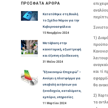
ΠΡΌΣΦΑΤΑ ΆΡΘΡΑ
επιχειρ
αναλύου
Κατατέθηκε στη Βουλή
περίπτω
το Σχέδιο Νόμου για την
Κυβερνοασφάλεια
Συνιστο
15 Νοεμβρίου 2024
1) Διαμ
Μετάβαση στην
προϋποθ
καινοτομική, εξωστρεφή
Κανονισ
και έξυπνη εξειδίκευση
λειτουρ
31 Μαΐου 2024
αναγκαί
και τί 
“Εξοικονομώ-Επιχειρώ” –
εφαρμόζ
Ανοίγει η πλατφόρμα για
υποβολή αιτήσεων για
θα ανα
ξενοδοχεία, καταλύματα,
2) Χαρτ
εμπόριο, υπηρεσίες.
τα αντλ
11 Μαρτίου 2024