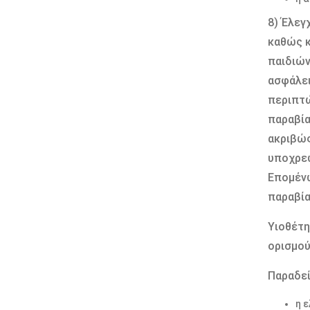
8) Έλεγ
καθώς κ
παιδιών
ασφάλει
περιπτώ
παραβία
ακριβώς
υποχρεω
Επομένω
παραβί
Υιοθέτη
ορισμο
Παραδεί
η 