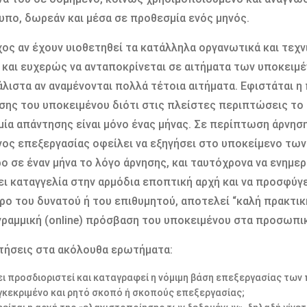
πο, δωρεάν και μέσα σε προθεσμία ενός μηνός.
χος αν έχουν υιοθετηθεί τα κατάλληλα οργανωτικά και τεχν
και ευχερώς να ανταποκρίνεται σε αιτήματα των υποκειμέ
άλιστα αν αναμένονται πολλά τέτοια αιτήματα. Εφιστάται 
ης του υποκειμένου διότι στις πλείστες περιπτώσεις το
ία απάντησης είναι μόνο ένας μήνας. Σε περίπτωση άρνη
ος επεξεργασίας οφείλει να εξηγήσει στο υποκείμενο των
ο σε έναν μήνα το λόγο άρνησης, και ταυτόχρονα να ενημερ
ι καταγγελία στην αρμόδια εποπτική αρχή και να προσφύγε
ρο του δυνατού ή του επιθυμητού, αποτελεί “καλή πρακτικ
γραμμική (online) πρόσβαση του υποκειμένου στα προσωπι
τήσεις στα ακόλουθα ερωτήματα:
ει προσδιοριστεί και καταγραφεί η νόμιμη βάση επεξεργασίας των
γκεκριμένο και ρητό σκοπό ή σκοπούς επεξεργασίας;