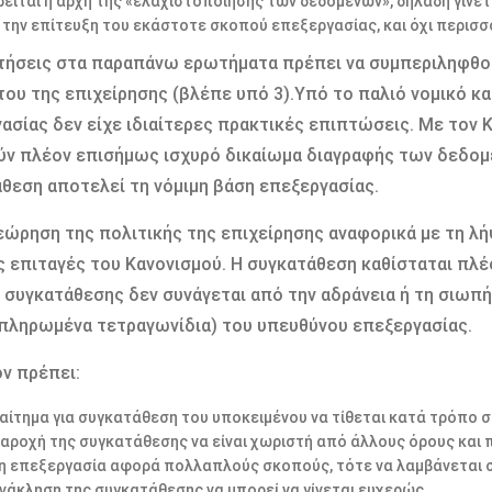
ρείται η αρχή της «ελαχιστοποίησης των δεδομένων», δηλαδή γίν
α την επίτευξη του εκάστοτε σκοπού επεξεργασίας, και όχι περισσ
τήσεις στα παραπάνω ερωτήματα πρέπει να συμπεριληφθού
ου της επιχείρησης (βλέπε υπό 3).Υπό το παλιό νομικό κα
ασίας δεν είχε ιδιαίτερες πρακτικές επιπτώσεις. Με τον 
ν πλέον επισήμως ισχυρό δικαίωμα διαγραφής των δεδομ
θεση αποτελεί τη νόμιμη βάση επεξεργασίας.
εώρηση της πολιτικής της επιχείρησης αναφορικά με τη λ
ς επιταγές του Κανονισμού. Η συγκατάθεση καθίσταται πλέο
συγκατάθεσης δεν συνάγεται από την αδράνεια ή τη σιωπή
ληρωμένα τετραγωνίδια) του υπευθύνου επεξεργασίας.
ν πρέπει:
 αίτημα για συγκατάθεση του υποκειμένου να τίθεται κατά τρόπο 
παροχή της συγκατάθεσης να είναι χωριστή από άλλους όρους και 
 η επεξεργασία αφορά πολλαπλούς σκοπούς, τότε να λαμβάνεται 
ανάκληση της συγκατάθεσης να μπορεί να γίνεται ευχερώς.