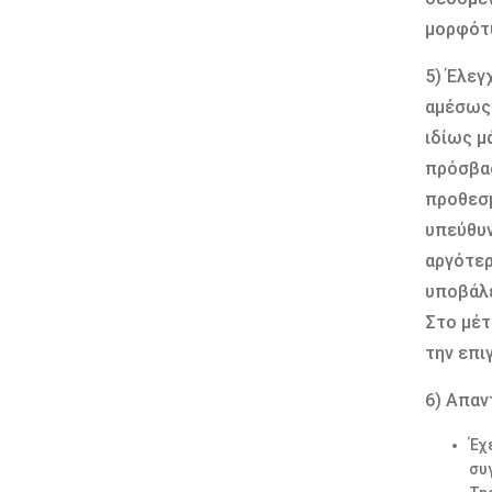
μορφότυ
5) Έλεγ
αμέσως 
ιδίως μ
πρόσβασ
προθεσμ
υπεύθυν
αργότερ
υποβάλε
Στο μέτ
την επι
6) Απαν
Έχ
συ