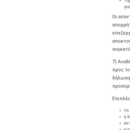
Τη
γι
Οι απαν
απορρήτ
επεξεργ
αποκτού
συγκατά
7) Αναθ
προς τι
δήλωση 
προσυμπ
Επιπλέο
το
η 
αν
η 