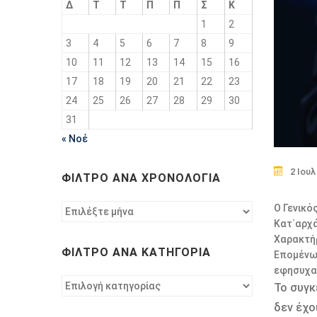
Δ
Τ
Τ
Π
Π
Σ
Κ
1
2
3
4
5
6
7
8
9
10
11
12
13
14
15
16
17
18
19
20
21
22
23
24
25
26
27
28
29
30
31
« Νοέ
2 Ιουλ
ΦΊΛΤΡΟ ΑΝΆ ΧΡΟΝΟΛΟΓΊΑ
Φίλτρο
Ο Γενικό
ανά
Κατ΄αρχά
χρονολογία
Χαρακτήρ
ΦΊΛΤΡΟ ΑΝΆ ΚΑΤΗΓΟΡΊΑ
Επομένως
εφησυχασ
Φίλτρο
Το συγκ
ανά
δεν έχο
κατηγορία