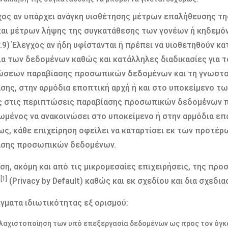
χος αν υπάρχει ανάγκη υιοθέτησης μέτρων επαλήθευσης τ
αι μέτρων λήψης της συγκατάθεσης των γονέων ή κηδεμό
.9) Έλεγχος αν ήδη υφίστανται ή πρέπει να υιοθετηθούν κα
α των δεδομένων καθώς και κατάλληλες διαδικασίες για τ
σεων παραβίασης προσωπικών δεδομένων και τη γνωστοπ
σης, στην αρμόδια εποπτική αρχή ή και στο υποκείμενο τ
 στις περιπτώσεις παραβίασης προσωπικών δεδομένων π
μένος να ανακοινώσει στο υποκείμενο ή στην αρμόδια επο
ς, κάθε επιχείρηση οφείλει να καταρτίσει εκ των προτέ
ασης προσωπικών δεδομένων.
ση, ακόμη και από τις μικρομεσαίες επιχειρήσεις, της προ
[1]
ύ
(Privacy by Default) καθώς και εκ σχεδίου και δια σχεδι
γματα ιδιωτικότητας εξ ορισμού:
ελαχιστοποίηση των υπό επεξεργασία δεδομένων ως προς τον όγκο