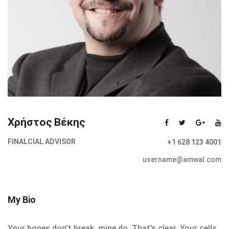
Χρήστος Βέκης
FINALCIAL ADVISOR
+1 628 123 4001
username@amwal.com
My Bio
Your bones don’t break, mine do. That’s clear. Your cells