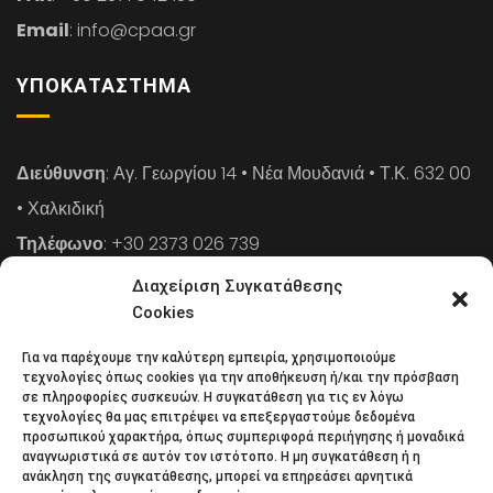
Email
: info@cpaa.gr
ΥΠΟΚΑΤΆΣΤΗΜΑ
Διεύθυνση
: Αγ. Γεωργίου 14 • Νέα Μουδανιά • Τ.Κ. 632 00
• Χαλκιδική
Τηλέφωνο
: +30 2373 026 739
FAX
: +30 2373 026 739
Διαχείριση Συγκατάθεσης
Email
: info@cpaa.gr
Cookies
Για να παρέχουμε την καλύτερη εμπειρία, χρησιμοποιούμε
NEWSLETTER
τεχνολογίες όπως cookies για την αποθήκευση ή/και την πρόσβαση
σε πληροφορίες συσκευών. Η συγκατάθεση για τις εν λόγω
τεχνολογίες θα μας επιτρέψει να επεξεργαστούμε δεδομένα
προσωπικού χαρακτήρα, όπως συμπεριφορά περιήγησης ή μοναδικά
Κάντε εγγραφή στο ηλεκτρονικό μας φυλλάδιο και μείνετε
αναγνωριστικά σε αυτόν τον ιστότοπο. Η μη συγκατάθεση ή η
ανάκληση της συγκατάθεσης, μπορεί να επηρεάσει αρνητικά
στο επίκεντρο της οικονομικής επικαιρότητας.