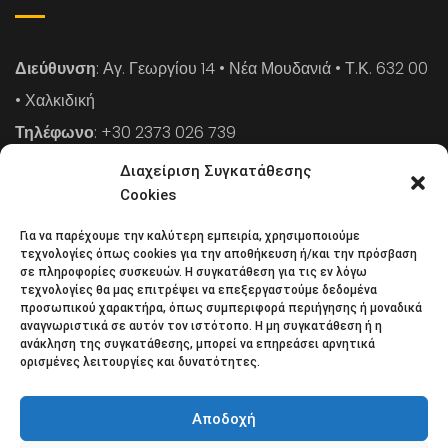
Διεύθυνση
: Αγ. Γεωργίου 14 • Νέα Μουδανιά • Τ.Κ. 632 00
• Χαλκιδική
Τηλέφωνο
: +30 2373 026 739
FAX
: +30 2373 026 739
Διαχείριση Συγκατάθεσης
Email
: info@cpaa.gr
Cookies
Για να παρέχουμε την καλύτερη εμπειρία, χρησιμοποιούμε
NEWSLETTER
τεχνολογίες όπως cookies για την αποθήκευση ή/και την πρόσβαση
σε πληροφορίες συσκευών. Η συγκατάθεση για τις εν λόγω
τεχνολογίες θα μας επιτρέψει να επεξεργαστούμε δεδομένα
προσωπικού χαρακτήρα, όπως συμπεριφορά περιήγησης ή μοναδικά
Κάντε εγγραφή στο ηλεκτρονικό μας φυλλάδιο και μείνετε
αναγνωριστικά σε αυτόν τον ιστότοπο. Η μη συγκατάθεση ή η
ανάκληση της συγκατάθεσης, μπορεί να επηρεάσει αρνητικά
στο επίκεντρο της οικονομικής επικαιρότητας.
ορισμένες λειτουργίες και δυνατότητες.
Αποδοχή