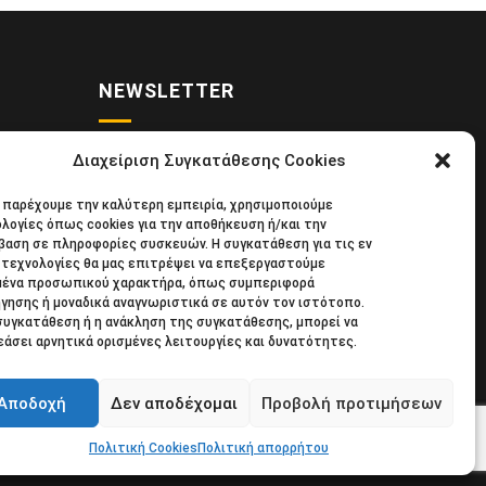
NEWSLETTER
Διαχείριση Συγκατάθεσης Cookies
• Νέα
Κάντε εγγραφή στο ηλεκτρονικό μας
α παρέχουμε την καλύτερη εμπειρία, χρησιμοποιούμε
κιδική
φυλλάδιο και μείνετε στο επίκεντρο
λογίες όπως cookies για την αποθήκευση ή/και την
39
της οικονομικής επικαιρότητας.
αση σε πληροφορίες συσκευών. Η συγκατάθεση για τις εν
τεχνολογίες θα μας επιτρέψει να επεξεργαστούμε
μένα προσωπικού χαρακτήρα, όπως συμπεριφορά
γησης ή μοναδικά αναγνωριστικά σε αυτόν τον ιστότοπο.
συγκατάθεση ή η ανάκληση της συγκατάθεσης, μπορεί να
άσει αρνητικά ορισμένες λειτουργίες και δυνατότητες.
Αποδοχή
Δεν αποδέχομαι
Προβολή προτιμήσεων
© 2018 All rights reserved
Πολιτική Cookies
Πολιτική απορρήτου