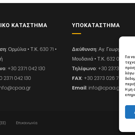
ΙΚΌ ΚΑΤΆΣΤΗΜΑ
ΥΠΟΚΑΤΆΣΤΗΜΑ
νση
: Ορμύλια • Τ.Κ. 630 71 •
Διεύθυνση
: Αγ. Γεωργίου 14 
Για ν
κή
Μουδανιά • Τ.Κ. 632 00 • Χαλ
τεχνο
νο
: +30 2371 042 130
Τηλέφωνο
: +30 2373 026 7
πρόσβ
λόγω 
30 2371 042 130
FAX
: +30 2373 026 739
δεδο
περιή
 info@cpaa.gr
Email
: info@cpaa.gr
Η μη 
επηρε
(ΕΕ)
Επικοινωνία