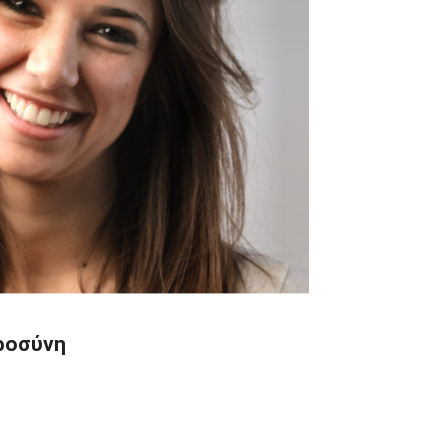
ροσύνη