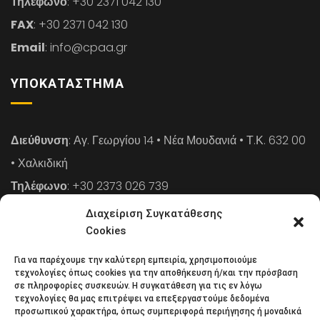
Τηλέφωνο
: +30 2371 042 130
FAX
: +30 2371 042 130
Email
: info@cpaa.gr
ΥΠΟΚΑΤΆΣΤΗΜΑ
Διεύθυνση
: Αγ. Γεωργίου 14 • Νέα Μουδανιά • Τ.Κ. 632 00
• Χαλκιδική
Τηλέφωνο
: +30 2373 026 739
FAX
: +30 2373 026 739
Διαχείριση Συγκατάθεσης
Email
: info@cpaa.gr
Cookies
Για να παρέχουμε την καλύτερη εμπειρία, χρησιμοποιούμε
NEWSLETTER
τεχνολογίες όπως cookies για την αποθήκευση ή/και την πρόσβαση
σε πληροφορίες συσκευών. Η συγκατάθεση για τις εν λόγω
τεχνολογίες θα μας επιτρέψει να επεξεργαστούμε δεδομένα
προσωπικού χαρακτήρα, όπως συμπεριφορά περιήγησης ή μοναδικά