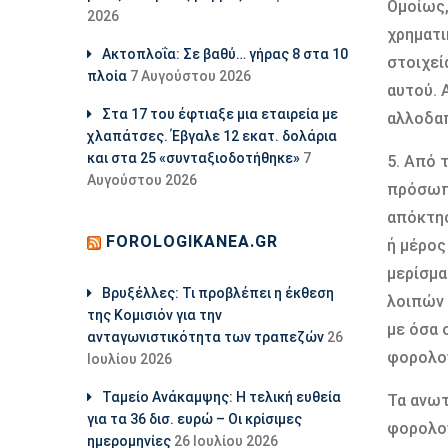
Ομοίως,
2026
χρηματι
Ακτοπλοΐα: Σε βαθύ… γήρας 8 στα 10
στοιχεί
πλοία
7 Αυγούστου 2026
αυτού. 
Στα 17 του έφτιαξε μια εταιρεία με
αλλοδαπ
χλαπάτσες. Έβγαλε 12 εκατ. δολάρια
και στα 25 «συνταξιοδοτήθηκε»
7
5. Από 
Αυγούστου 2026
πρόσωπο
απόκτησ
FOROLOGIKANEA.GR
ή μέρος
μερίσμα
Βρυξέλλες: Τι προβλέπει η έκθεση
λοιπών 
της Κομισιόν για την
με όσα 
ανταγωνιστικότητα των τραπεζών
26
φορολογ
Ιουλίου 2026
Ταμείο Ανάκαμψης: Η τελική ευθεία
Τα ανωτ
για τα 36 δισ. ευρώ – Οι κρίσιμες
φορολογ
ημερομηνίες
26 Ιουλίου 2026