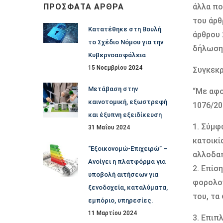
ΠΡΌΣΦΑΤΑ ΆΡΘΡΑ
άλλα πο
του άρθ
Κατατέθηκε στη Βουλή
άρθρου 
το Σχέδιο Νόμου για την
δήλωση 
Κυβερνοασφάλεια
15 Νοεμβρίου 2024
Συγκεκρ
Μετάβαση στην
“Με αφο
καινοτομική, εξωστρεφή
1076/20
και έξυπνη εξειδίκευση
1. Σύμφ
31 Μαΐου 2024
κατοικί
“Εξοικονομώ-Επιχειρώ” –
αλλοδαπ
Ανοίγει η πλατφόρμα για
2. Επίσ
υποβολή αιτήσεων για
φορολογ
ξενοδοχεία, καταλύματα,
του, τα
εμπόριο, υπηρεσίες.
11 Μαρτίου 2024
3. Επιπ