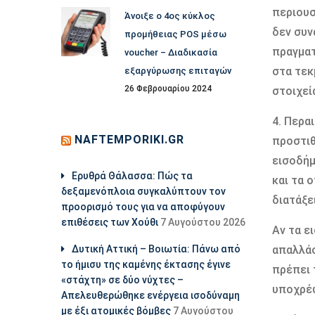
περιουσ
Άνοιξε ο 4ος κύκλος
δεν συν
προμήθειας POS μέσω
πραγματ
voucher – Διαδικασία
στα τεκ
εξαργύρωσης επιταγών
26 Φεβρουαρίου 2024
στοιχεί
4. Περα
NAFTEMPORIKI.GR
προστιθ
εισοδήμ
Ερυθρά Θάλασσα: Πώς τα
και τα 
δεξαμενόπλοια συγκαλύπτουν τον
διατάξε
προορισμό τους για να αποφύγουν
επιθέσεις των Χούθι
7 Αυγούστου 2026
Αν τα ε
Δυτική Αττική – Βοιωτία: Πάνω από
απαλλάσ
το ήμισυ της καμένης έκτασης έγινε
πρέπει 
«στάχτη» σε δύο νύχτες –
υποχρέ
Απελευθερώθηκε ενέργεια ισοδύναμη
με έξι ατομικές βόμβες
7 Αυγούστου