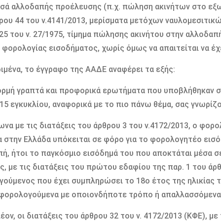
σά αλλοδαπής προέλευσης (π.χ. πώληση ακινήτων στο εξω
ρου 44 του ν.4141/2013, μερίσματα μετόχων ναυλομεσιτικώ
25 του ν. 27/1975, τίμημα πώλησης ακινήτου στην αλλοδαπή
φορολογίας εισοδήματος, χωρίς όμως να απαιτείται να έχει
ιμένα, το έγγραφο της ΑΑΔΕ αναφέρει τα εξής:
ρμή γραπτά και προφορικά ερωτήματα που υποβλήθηκαν στ
15 εγκυκλίου, αναφορικά με το πιο πάνω θέμα, σας γνωρίζ
ωνα με τις διατάξεις του άρθρου 3 του ν.4172/2013, ο φορ
α στην Ελλάδα υπόκειται σε φόρο για το φορολογητέο εισ
ή, ήτοι το παγκόσμιο εισόδημά του που αποκτάται μέσα σ
ης, με τις διατάξεις του πρώτου εδαφίου της παρ. 1 του άρθ
ούμενος που έχει συμπληρώσει το 18ο έτος της ηλικίας τ
 φορολογούμενα με οποιονδήποτε τρόπο ή απαλλασσόμενα,
λέον, οι διατάξεις του άρθρου 32 του ν. 4172/2013 (ΚΦΕ), μ