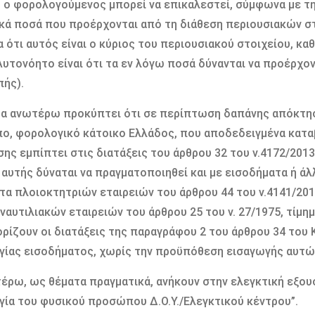
 ο φορολογούμενος μπορεί να επικαλεστεί, σύμφωνα με την 
κά ποσά που προέρχονται από τη διάθεση περιουσιακών στ
α ότι αυτός είναι ο κύριος του περιουσιακού στοιχείου, κ
Αυτονόητο είναι ότι τα εν λόγω ποσά δύνανται να προέρχο
ής).
τα ανωτέρω προκύπτει ότι σε περίπτωση δαπάνης απόκτη
, φορολογικό κάτοικο Ελλάδος, που αποδεδειγμένα κατα
ης εμπίπτει στις διατάξεις του άρθρου 32 του ν.4172/201
 αυτής δύναται να πραγματοποιηθεί και με εισοδήματα ή ά
τα πλοιοκτητριών εταιρειών του άρθρου 44 του ν.4141/20
ναυτιλιακών εταιρειών του άρθρου 25 του ν. 27/1975, τί
ορίζουν οι διατάξεις της παραγράφου 2 του άρθρου 34 του
ίας εισοδήματος, χωρίς την προϋπόθεση εισαγωγής αυτώ
έρω, ως θέματα πραγματικά, ανήκουν στην ελεγκτική εξουσ
ία του φυσικού προσώπου Δ.Ο.Υ./Ελεγκτικού κέντρου”.