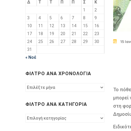
Δ
Τ
Τ
Π
Π
Σ
Κ
1
2
3
4
5
6
7
8
9
10
11
12
13
14
15
16
17
18
19
20
21
22
23
24
25
26
27
28
29
30
15 Ια
31
« Νοέ
ΦΊΛΤΡΟ ΑΝΆ ΧΡΟΝΟΛΟΓΊΑ
Φίλτρο
Το
πόθε
ανά
μπορεί 
χρονολογία
ΦΊΛΤΡΟ ΑΝΆ ΚΑΤΗΓΟΡΊΑ
στη φορ
Δημοσί
Φίλτρο
ανά
Ειδικότ
κατηγορία