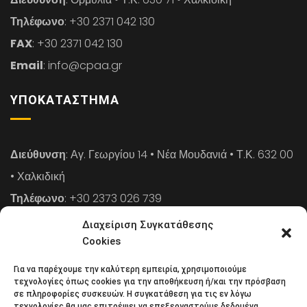
Τηλέφωνο
: +30 2371 042 130
FAX
: +30 2371 042 130
Email
: info@cpaa.gr
ΥΠΟΚΑΤΆΣΤΗΜΑ
Διεύθυνση
: Αγ. Γεωργίου 14 • Νέα Μουδανιά • Τ.Κ. 632 00
• Χαλκιδική
Τηλέφωνο
: +30 2373 026 739
FAX
: +30 2373 026 739
Διαχείριση Συγκατάθεσης
Email
: info@cpaa.gr
Cookies
Για να παρέχουμε την καλύτερη εμπειρία, χρησιμοποιούμε
NEWSLETTER
τεχνολογίες όπως cookies για την αποθήκευση ή/και την πρόσβαση
σε πληροφορίες συσκευών. Η συγκατάθεση για τις εν λόγω
τεχνολογίες θα μας επιτρέψει να επεξεργαστούμε δεδομένα