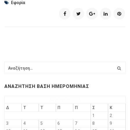
Εφορία
ΑΝΑΖΉΤΗΣΗ ΒΆΣΗ ΗΜΕΡΟΜΗΝΊΑΣ
Αύγουστος 2026
Δ
Τ
Τ
Π
Π
Σ
Κ
1
2
3
4
5
6
7
8
9