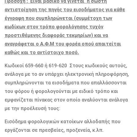
Προσοχή : Είναι βασικό να γίνεται η σωστή
αντιστοίχηση της πηγής του εισοδήματος για κάθε
έγγραφη που συμπληρώνεται (συμμέτοχη των
κωδίκων στον τρόπο φορολόγησης τυχόν
προστιθέμενης διαφοράς τεκμηρίων) και να
αναγράφεται ο Α.Φ.Μ του φορέα οπού απαιτείται
καθώς και το αντίστοιχο ποσό.
Κωδικοί 659-660 ή 619-620 Στους κωδικούς αυτούς,
ανάλογα με το αν υπάρχει ηλεκτρονική πληροφόρηση,
συμπληρώνονται τα εισοδήματα που απαλλάσσονται
του φόρου ή φορολογούνται με ειδικό τρόπο και
εμφανίζεται πίνακας στον οποίο αναλύονται ανάλογα
με την προέλευσή τους:
Εισόδημα φορολογικών κατοίκων αλλοδαπής που
εργάζονται σε πρεσβείες, προξενεία, κ.λπ.