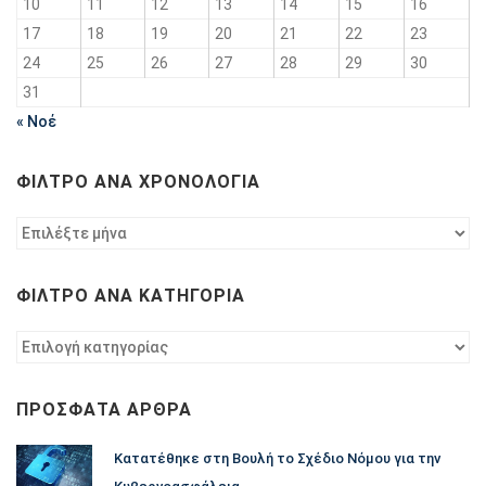
10
11
12
13
14
15
16
17
18
19
20
21
22
23
24
25
26
27
28
29
30
31
« Νοέ
ΦΊΛΤΡΟ ΑΝΆ ΧΡΟΝΟΛΟΓΊΑ
Φίλτρο
ανά
χρονολογία
ΦΊΛΤΡΟ ΑΝΆ ΚΑΤΗΓΟΡΊΑ
Φίλτρο
ανά
κατηγορία
ΠΡΌΣΦΑΤΑ ΆΡΘΡΑ
Κατατέθηκε στη Βουλή το Σχέδιο Νόμου για την