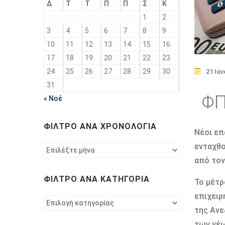
Δ
Τ
Τ
Π
Π
Σ
Κ
1
2
3
4
5
6
7
8
9
10
11
12
13
14
15
16
17
18
19
20
21
22
23
24
25
26
27
28
29
30
21 Ια
31
ΦΠ
« Νοέ
ΦΊΛΤΡΟ ΑΝΆ ΧΡΟΝΟΛΟΓΊΑ
Νέοι επ
ενταχθο
Φίλτρο
ανά
από τον
χρονολογία
ΦΊΛΤΡΟ ΑΝΆ ΚΑΤΗΓΟΡΊΑ
Το μέτρ
επιχειρ
Φίλτρο
της Ανε
ανά
κατηγορία
των νέω