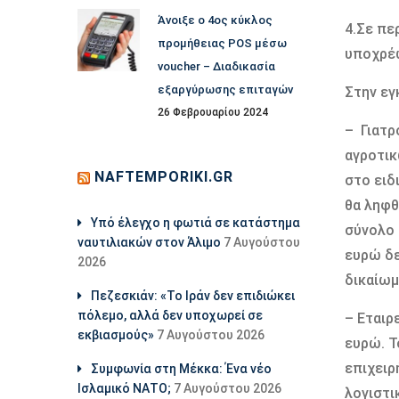
Άνοιξε ο 4ος κύκλος
4.Σε πε
προμήθειας POS μέσω
υποχρέω
voucher – Διαδικασία
εξαργύρωσης επιταγών
Στην εγ
26 Φεβρουαρίου 2024
– Γιατρ
αγροτικ
NAFTEMPORIKI.GR
στο ειδ
θα ληφθ
Υπό έλεγχο η φωτιά σε κατάστημα
σύνολο 
ναυτιλιακών στον Άλιμο
7 Αυγούστου
ευρώ δε
2026
δικαίωμ
Πεζεσκιάν: «Το Ιράν δεν επιδιώκει
πόλεμο, αλλά δεν υποχωρεί σε
– Εταιρ
εκβιασμούς»
7 Αυγούστου 2026
ευρώ. Τ
επιχειρ
Συμφωνία στη Μέκκα: Ένα νέο
Ισλαμικό ΝΑΤΟ;
7 Αυγούστου 2026
λογιστι