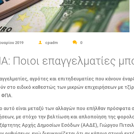
νουαρίου 2019
cpadm
0
Α: Ποιοι επαγγελματίες μπ
αγγελματίες, αγρότες και επιτηδευματίες που κάνουν έναρ
ύν στο ειδικό καθεστώς των μικρών επιχειρήσεων με τζί
 ΦΠΑ.
ο αυτό είναι μεταξύ των αλλαγών που επήλθαν πρόσφατα 
ήσεων, με στόχο την βελτίωση και απλοποίηση της φορολο
ξάρτητης Αρχής Δημοσίων Εσόδων (ΑΑΔΕ), Γιώργου Πιτσιλή
ν ρυθμίσεων, ενώ διευκρινίζεται ότι αν κάποια στιγμή εν