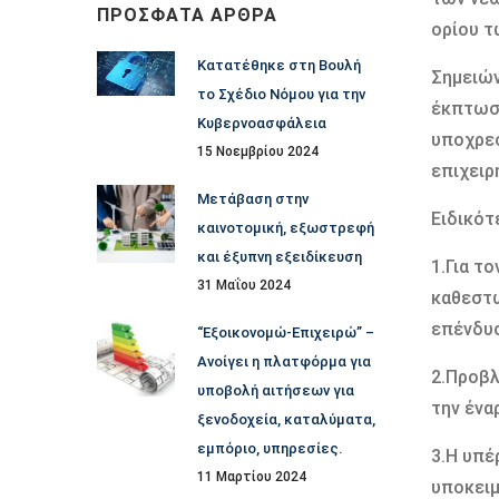
ΠΡΌΣΦΑΤΑ ΆΡΘΡΑ
ορίου τ
Κατατέθηκε στη Βουλή
Σημειών
το Σχέδιο Νόμου για την
έκπτωση
Κυβερνοασφάλεια
υποχρεο
15 Νοεμβρίου 2024
επιχειρ
Μετάβαση στην
Ειδικότ
καινοτομική, εξωστρεφή
και έξυπνη εξειδίκευση
1.Για τ
31 Μαΐου 2024
καθεστώ
επένδυσ
“Εξοικονομώ-Επιχειρώ” –
Ανοίγει η πλατφόρμα για
2.Προβλ
υποβολή αιτήσεων για
την ένα
ξενοδοχεία, καταλύματα,
εμπόριο, υπηρεσίες.
3.Η υπέ
11 Μαρτίου 2024
υποκειμ