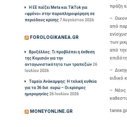
πράξη α
Η ΕΕ πιέζει Meta και TikTok για
«φρένο» στην παραπληροφόρηση σε
– Οικον
περιόδους κρίσης
7 Αυγούστου 2026
από παρ
ενίσχυσ
FOROLOGIKANEA.GR
των μικ
από την
Βρυξέλλες: Τι προβλέπει η έκθεση
επιδότη
της Κομισιόν για την
ανταγωνιστικότητα των τραπεζών
26
– Δικηγ
Ιουλίου 2026
ειδικό 
Ταμείο Ανάκαμψης: Η τελική ευθεία
για τα 36 δισ. ευρώ – Οι κρίσιμες
– Νέος 
ημερομηνίες
26 Ιουλίου 2026
καθεστώ
tanea.g
MONEYONLINE.GR