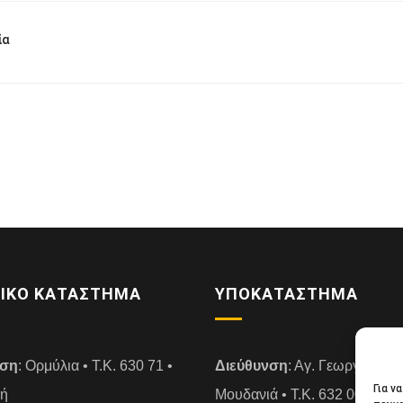
ία
ΙΚΌ ΚΑΤΆΣΤΗΜΑ
ΥΠΟΚΑΤΆΣΤΗΜΑ
νση
: Ορμύλια • Τ.Κ. 630 71 •
Διεύθυνση
: Αγ. Γεωργίου 14
Για ν
κή
Μουδανιά • Τ.Κ. 632 00 • Χαλ