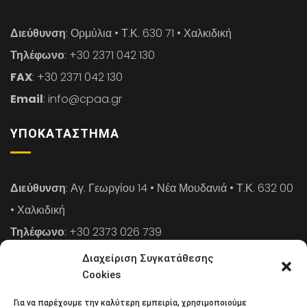
Διεύθυνση
: Ορμύλια • Τ.Κ. 630 71 • Χαλκιδική
Τηλέφωνο
: +30 2371 042 130
FAX
: +30 2371 042 130
Email
: info@cpaa.gr
ΥΠΟΚΑΤΆΣΤΗΜΑ
Διεύθυνση
: Αγ. Γεωργίου 14 • Νέα Μουδανιά • Τ.Κ. 632 00
• Χαλκιδική
Τηλέφωνο
: +30 2373 026 739
FAX
: +30 2373 026 739
Διαχείριση Συγκατάθεσης
Email
: info@cpaa.gr
Cookies
Για να παρέχουμε την καλύτερη εμπειρία, χρησιμοποιούμε