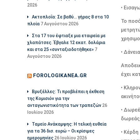
2026
• Εισαγ
Ακτοπλοΐα: Σε βαθύ… γήρας 8 στα 10
Το ποσό
πλοία
7 Αυγούστου 2026
μετρητώ
Στα 17 του έφτιαξε μια εταιρεία με
χρησιμο
χλαπάτσες. Έβγαλε 12 εκατ. δολάρια
και στα 25 «συνταξιοδοτήθηκε»
7
• Δάνει
Αυγούστου 2026
Αποδεικ
έχει κα
FOROLOGIKANEA.GR
• Κληρο
Βρυξέλλες: Τι προβλέπει η έκθεση
ακινήτο
της Κομισιόν για την
ανταγωνιστικότητα των τραπεζών
26
• Δωρεέ
Ιουλίου 2026
δωρεάς,
Ταμείο Ανάκαμψης: Η τελική ευθεία
για τα 36 δισ. ευρώ – Οι κρίσιμες
• Κέρδη
ημερομηνίες
26 Ιουλίου 2026