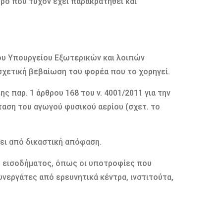
όρο που τυχόν έχει παρακρατηθεί και
ου Υπουργείου Εξωτερικών και λοιπών
σχετική βεβαίωση του φορέα που το χορηγεί.
ς παρ. 1 άρθρου 168 του ν. 4001/2011 για την
αση του αγωγού φυσικού αερίου (σχετ. το
ει από δικαστική απόφαση.
υ εισοδήματος, όπως οι υποτροφίες που
νεργάτες από ερευνητικά κέντρα, ινστιτούτα,