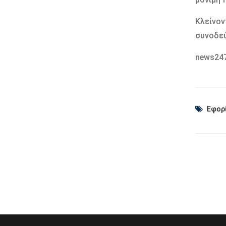
Κλείνον
συνοδεύ
news247
Εφορ