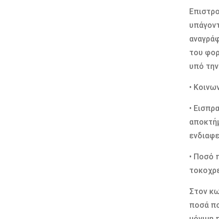
Επιστρο
υπάγοντ
αναγράφ
του φορ
υπό την
• Κοινω
• Εισπρ
αποκτήμ
ενδιαφε
• Ποσό 
τοκοχρε
Στον κω
ποσά πο
μόνιμη 