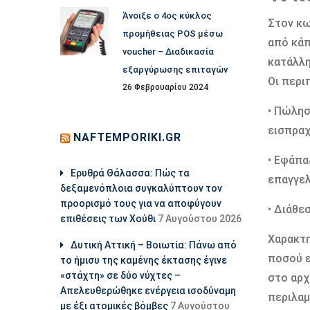
Άνοιξε ο 4ος κύκλος
Στον κω
προμήθειας POS μέσω
από κάπ
voucher – Διαδικασία
κατάλλη
εξαργύρωσης επιταγών
Οι περι
26 Φεβρουαρίου 2024
• Πώλησ
εισπραχ
NAFTEMPORIKI.GR
• Εφάπα
Ερυθρά Θάλασσα: Πώς τα
επαγγελ
δεξαμενόπλοια συγκαλύπτουν τον
προορισμό τους για να αποφύγουν
• Διάθε
επιθέσεις των Χούθι
7 Αυγούστου 2026
Χαρακτη
Δυτική Αττική – Βοιωτία: Πάνω από
ποσού ε
το ήμισυ της καμένης έκτασης έγινε
«στάχτη» σε δύο νύχτες –
στο αρχ
Απελευθερώθηκε ενέργεια ισοδύναμη
περιλαμ
με έξι ατομικές βόμβες
7 Αυγούστου