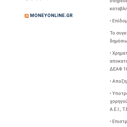
υπηρεσι
καταβλη
MONEYONLINE.GR
• Επίδο
Το συγκ
δημόσιω
• Χρημα
αποκατά
ΔΕΑΦ 10
• Αποζη
• Υποτρ
χορηγού
Α.Ε.Ι., Τ.
• Επιστ