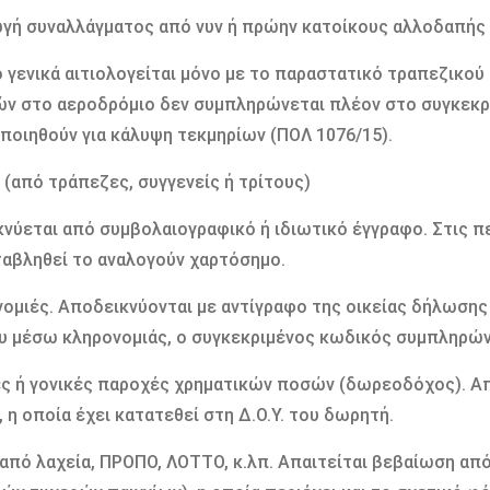
ωγή συναλλάγματος από νυν ή πρώην κατοίκους αλλοδαπής
 γενικά αιτιολογείται μόνο με το παραστατικό τραπεζικού
ν στο αεροδρόμιο δεν συμπληρώνεται πλέον στο συγκεκρ
ποιηθούν για κάλυψη τεκμηρίων (ΠΟΛ 1076/15).
α (από τράπεζες, συγγενείς ή τρίτους)
νύεται από συμβολαιογραφικό ή ιδιωτικό έγγραφο. Στις π
ταβληθεί το αναλογούν χαρτόσημο.
νομιές. Αποδεικνύονται με αντίγραφο της οικείας δήλωση
υ μέσω κληρονομιάς, ο συγκεκριμένος κωδικός συμπληρώ
ς ή γονικές παροχές χρηματικών ποσών (δωρεοδόχος). Α
 η οποία έχει κατατεθεί στη Δ.Ο.Υ. του δωρητή.
 από λαχεία, ΠΡΟΠΟ, ΛΟΤΤΟ, κ.λπ. Απαιτείται βεβαίωση απ