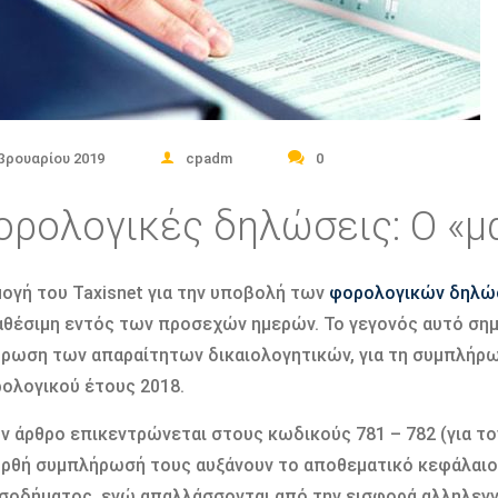
βρουαρίου 2019
cpadm
0
ορολογικές δηλώσεις: Ο «μ
ογή του Taxisnet για την υποβολή των
φορολογικών δηλ
ιαθέσιμη εντός των προσεχών ημερών. Το γεγονός αυτό ση
ρωση των απαραίτητων δικαιολογητικών, για τη συμπλήρ
ολογικού έτους 2018.
ν άρθρο επικεντρώνεται στους κωδικούς 781 – 782 (για τον
ορθή συμπλήρωσή τους αυξάνουν το αποθεματικό κεφάλαι
σοδήματος, ενώ απαλλάσσονται από την εισφορά αλληλεγγ