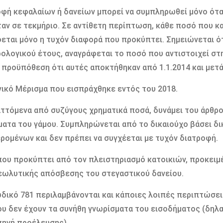
φή κεφαλαίων ή δανείων μπορεί να συμπληρωθεί μόνο ότα
αν σε τεκμήριο. Σε αντίθετη περίπτωση, κάθε ποσό που κ
εται μόνο η τυχόν διαφορά που προκύπτει. Σημειώνεται 
ολογικού έτους, αναγράφεται το ποσό που αντιστοιχεί σ
 προϋπόθεση ότι αυτές αποκτήθηκαν από 1.1.2014 και μετά
νικό Μέρισμα που εισπράχθηκε εντός του 2018.
αττόμενα από συζύγους χρηματικά ποσά, δυνάμει του άρθρο
ατα του γάμου. Συμπληρώνεται από το δικαιούχο βάσει δ
ρομένων και δεν πρέπει να συγχέεται με τυχόν διατροφή.
που προκύπτει από τον πλειστηριασμό κατοικιών, προκειμ
ωλυτικής απόσβεσης του στεγαστικού δανείου.
δικό 781 περιλαμβάνονται και κάποιες λοιπές περιπτώσει
υ δεν έχουν τα συνήθη γνωρίσματα του εισοδήματος (δηλα
πηγή προέλευσης).