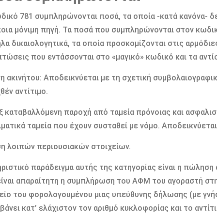
δικό 781 συμπληρώνονται ποσά, τα οποία -κατά κανόνα- δ
οια μόνιμη πηγή. Τα ποσά που συμπληρώνονται στον κωδικ
λα δικαιολογητικά, τα οποία προσκομίζονται στις αρμόδι
πτώσεις που εντάσσονται στο «μαγικό» κωδικό και τα αντί
η ακινήτου: Αποδεικνύεται με τη σχετική συμβολαιογραφικ
θέν αντίτιμο.
ξ καταβαλλόμενη παροχή από ταμεία πρόνοιας και ασφαλισ
ματικά ταμεία που έχουν συσταθεί με νόμο. Αποδεικνύετα
ση λοιπών περιουσιακών στοιχείων.
ριστικό παράδειγμα αυτής της κατηγορίας είναι η πώληση 
ίναι απαραίτητη η συμπλήρωση του ΑΦΜ του αγοραστή στην
είο του φορολογουμένου μιας υπεύθυνης δήλωσης (με γνή
βάνει κατ’ ελάχιστον τον αριθμό κυκλοφορίας και το αντίτ