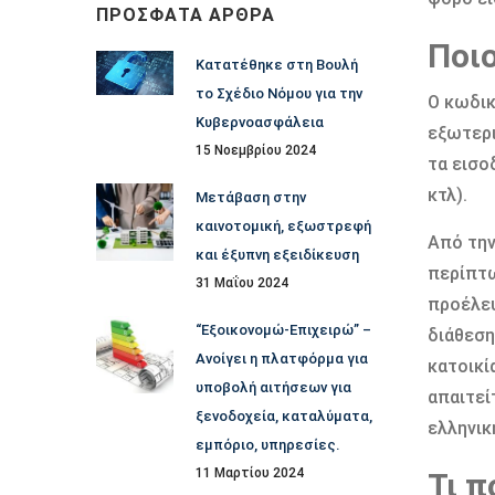
ΠΡΌΣΦΑΤΑ ΆΡΘΡΑ
Ποι
Κατατέθηκε στη Βουλή
το Σχέδιο Νόμου για την
Ο κωδικ
Κυβερνοασφάλεια
εξωτερι
15 Νοεμβρίου 2024
τα εισο
κτλ).
Μετάβαση στην
καινοτομική, εξωστρεφή
Από την
και έξυπνη εξειδίκευση
περίπτω
31 Μαΐου 2024
προέλευ
“Εξοικονομώ-Επιχειρώ” –
διάθεση
Ανοίγει η πλατφόρμα για
κατοικί
υποβολή αιτήσεων για
απαιτεί
ξενοδοχεία, καταλύματα,
ελληνικ
εμπόριο, υπηρεσίες.
11 Μαρτίου 2024
Τι 