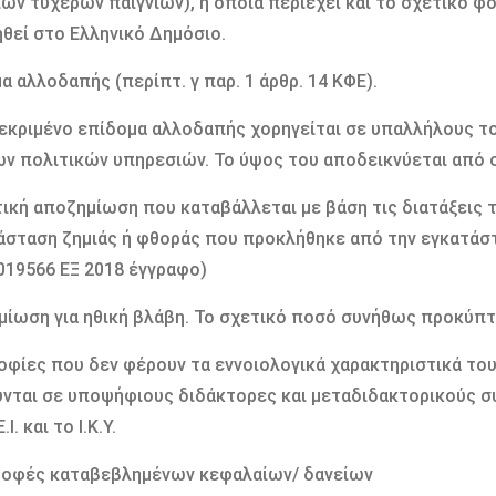
ών τυχερών παιγνίων), η οποία περιέχει και το σχετικό φ
θεί στο Ελληνικό Δημόσιο.
μα αλλοδαπής (περίπτ. γ παρ. 1 άρθρ. 14 ΚΦΕ).
εκριμένο επίδομα αλλοδαπής χορηγείται σε υπαλλήλους τ
ν πολιτικών υπηρεσιών. Το ύψος του αποδεικνύεται από 
τική αποζημίωση που καταβάλλεται με βάση τις διατάξεις τη
σταση ζημιάς ή φθοράς που προκλήθηκε από την εγκατάστ
19566 ΕΞ 2018 έγγραφο)
μίωση για ηθική βλάβη. Το σχετικό ποσό συνήθως προκύπτ
οφίες που δεν φέρουν τα εννοιολογικά χαρακτηριστικά το
νται σε υποψήφιους διδάκτορες και μεταδιδακτορικούς συ
Ε.Ι. και το Ι.Κ.Υ.
ροφές καταβεβλημένων κεφαλαίων/ δανείων