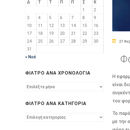
Δ
Τ
Τ
Π
Π
Σ
Κ
1
2
3
4
5
6
7
8
9
10
11
12
13
14
15
16
17
18
19
20
21
22
23
24
25
26
27
28
29
30
27 Φε
31
Φ
« Νοέ
ΦΊΛΤΡΟ ΑΝΆ ΧΡΟΝΟΛΟΓΊΑ
Η εφαρμ
είναι δ
Φίλτρο
ανά
συγκέντ
χρονολογία
του φορ
ΦΊΛΤΡΟ ΑΝΆ ΚΑΤΗΓΟΡΊΑ
Το παρό
Φίλτρο
με την 
ανά
κατηγορία
φόρο ει