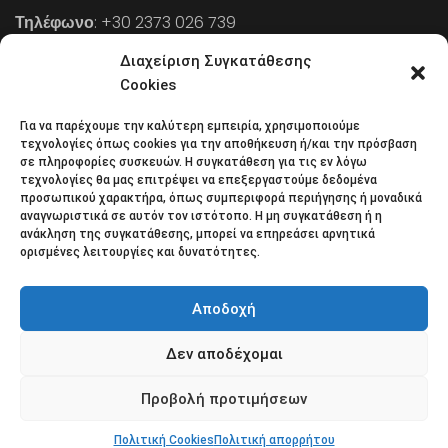
Τηλέφωνο
: +30 2373 026 739
FAX
: +30 2373 026 739
Διαχείριση Συγκατάθεσης
Email
: info@cpaa.gr
Cookies
Για να παρέχουμε την καλύτερη εμπειρία, χρησιμοποιούμε
NEWSLETTER
τεχνολογίες όπως cookies για την αποθήκευση ή/και την πρόσβαση
σε πληροφορίες συσκευών. Η συγκατάθεση για τις εν λόγω
τεχνολογίες θα μας επιτρέψει να επεξεργαστούμε δεδομένα
προσωπικού χαρακτήρα, όπως συμπεριφορά περιήγησης ή μοναδικά
Κάντε εγγραφή στο ηλεκτρονικό μας φυλλάδιο και μείνετε
αναγνωριστικά σε αυτόν τον ιστότοπο. Η μη συγκατάθεση ή η
ανάκληση της συγκατάθεσης, μπορεί να επηρεάσει αρνητικά
στο επίκεντρο της οικονομικής επικαιρότητας.
ορισμένες λειτουργίες και δυνατότητες.
Αποδοχή
Δεν αποδέχομαι
Όροι χρήσης
Πολιτική απορρήτου
Πολιτική Cookies (ΕΕ)
Επικοινωνία
Προβολή προτιμήσεων
© 2018 All rights reserved
Πολιτική Cookies
Πολιτική απορρήτου