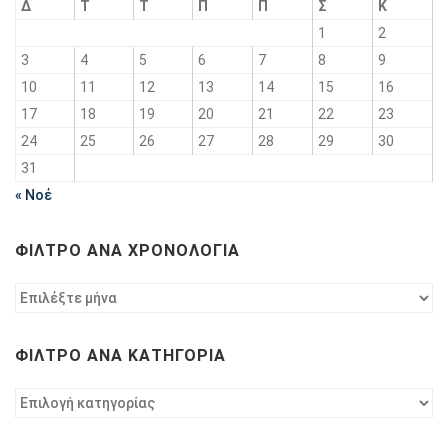
Δ
Τ
Τ
Π
Π
Σ
Κ
1
2
3
4
5
6
7
8
9
10
11
12
13
14
15
16
17
18
19
20
21
22
23
24
25
26
27
28
29
30
31
« Νοέ
ΦΊΛΤΡΟ ΑΝΆ ΧΡΟΝΟΛΟΓΊΑ
Φίλτρο
ανά
χρονολογία
ΦΊΛΤΡΟ ΑΝΆ ΚΑΤΗΓΟΡΊΑ
Φίλτρο
ανά
κατηγορία