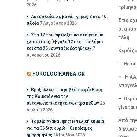
2026
τρίμηνο
Ακτοπλοΐα: Σε βαθύ… γήρας 8 στα 10
Στις σχ
πλοία
7 Αυγούστου 2026
οι αποσ
Στα 17 του έφτιαξε μια εταιρεία με
τέλη.
χλαπάτσες. Έβγαλε 12 εκατ. δολάρια
και στα 25 «συνταξιοδοτήθηκε»
7
Κερδίζο
Αυγούστου 2026
Τι θα σ
FOROLOGIKANEA.GR
– Η ΑΑΔ
επαγγελ
Βρυξέλλες: Τι προβλέπει η έκθεση
της Κομισιόν για την
– Περιο
ανταγωνιστικότητα των τραπεζών
26
γίνεται
Ιουλίου 2026
Από την
Ταμείο Ανάκαμψης: Η τελική ευθεία
για τα 36 δισ. ευρώ – Οι κρίσιμες
δηλώσεω
ημερομηνίες
26 Ιουλίου 2026