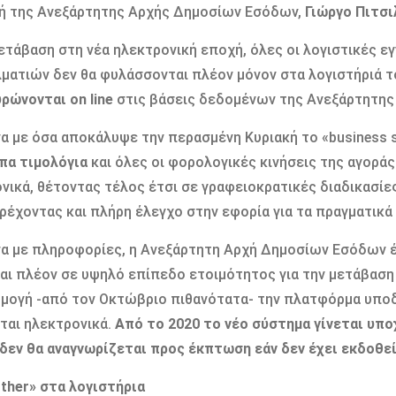
ή της Ανεξάρτητης Αρχής Δημοσίων Εσόδων,
Γιώργο Πιτσι
ετάβαση στη νέα ηλεκτρονική εποχή, όλες οι λογιστικές 
ματιών δεν θα φυλάσσονται πλέον μόνον στα λογιστήριά τ
ρώνονται on line
στις βάσεις δεδομένων της Ανεξάρτητης
 με όσα αποκάλυψε την περασμένη Κυριακή το «business s
πα τιμολόγια
και όλες οι φορολογικές κινήσεις της αγορά
νικά, θέτοντας τέλος έτσι σε γραφειοκρατικές διαδικασίε
ρέχοντας και πλήρη έλεγχο στην εφορία για τα πραγματικ
 με πληροφορίες, η Ανεξάρτητη Αρχή Δημοσίων Εσόδων έχ
αι πλέον σε υψηλό επίπεδο ετοιμότητος για την μετάβαση
μογή -από τον Οκτώβριο πιθανότατα- την πλατφόρμα υπο
ται ηλεκτρονικά.
Από το 2020 το νέο σύστημα γίνεται υπ
δεν θα αναγνωρίζεται προς έκπτωση εάν δεν έχει εκδοθεί
other» στα λογιστήρια