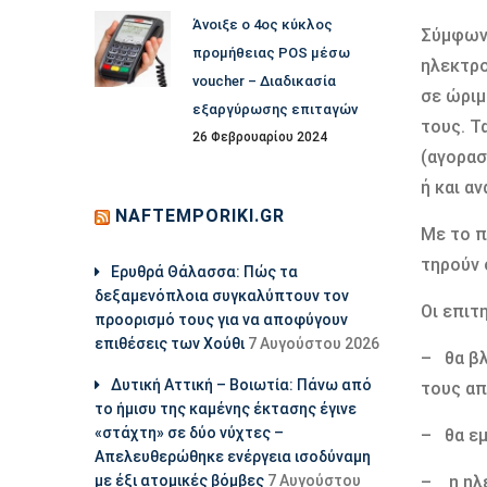
Άνοιξε ο 4ος κύκλος
Σύμφωνα
προμήθειας POS μέσω
ηλεκτρο
voucher – Διαδικασία
σε ώριμ
εξαργύρωσης επιταγών
τους. Τ
26 Φεβρουαρίου 2024
(αγορασ
ή και α
NAFTEMPORIKI.GR
Με το π
τηρούν 
Ερυθρά Θάλασσα: Πώς τα
δεξαμενόπλοια συγκαλύπτουν τον
Οι επιτ
προορισμό τους για να αποφύγουν
επιθέσεις των Χούθι
7 Αυγούστου 2026
– θα βλ
Δυτική Αττική – Βοιωτία: Πάνω από
τους απ
το ήμισυ της καμένης έκτασης έγινε
«στάχτη» σε δύο νύχτες –
– θα εμ
Απελευθερώθηκε ενέργεια ισοδύναμη
με έξι ατομικές βόμβες
7 Αυγούστου
– η ηλε