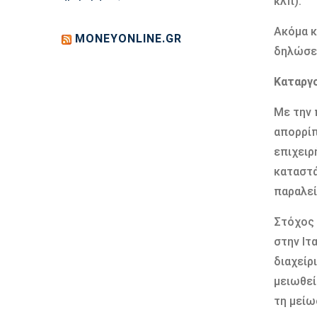
κλπ).
Ακόμα κ
MONEYONLINE.GR
δηλώσει
Καταργ
Με την 
απορρίπ
επιχειρ
καταστά
παραλεί
Στόχος 
στην Ιτ
διαχείρ
μειωθεί
τη μείω