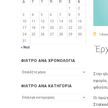
Δ
Τ
Τ
Π
Π
Σ
Κ
1
2
3
4
5
6
7
8
9
10
11
12
13
14
15
16
17
18
19
20
21
22
23
24
25
26
27
28
29
30
1 Αυγ
31
Έρχ
« Νοέ
ΦΊΛΤΡΟ ΑΝΆ ΧΡΟΝΟΛΟΓΊΑ
Φίλτρο
Στην ηλ
ανά
εφορία,
χρονολογία
ΦΊΛΤΡΟ ΑΝΆ ΚΑΤΗΓΟΡΊΑ
φθινόπ
Φίλτρο
Οι πρώτ
ανά
Σταϊκού
κατηγορία