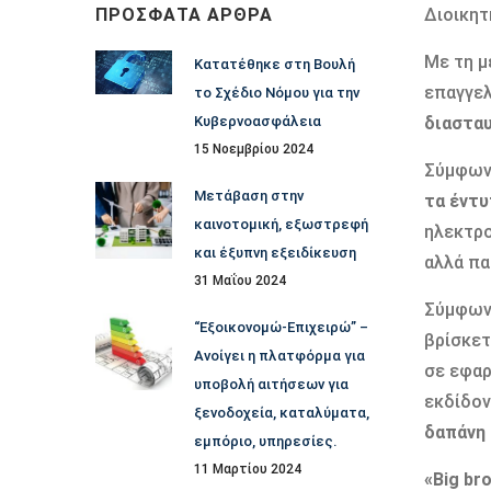
ΠΡΌΣΦΑΤΑ ΆΡΘΡΑ
Διοικητ
Με τη μ
Κατατέθηκε στη Βουλή
επαγγελ
το Σχέδιο Νόμου για την
Κυβερνοασφάλεια
διασταυ
15 Νοεμβρίου 2024
Σύμφωνα
Μετάβαση στην
τα έντυ
καινοτομική, εξωστρεφή
ηλεκτρο
και έξυπνη εξειδίκευση
αλλά πα
31 Μαΐου 2024
Σύμφωνα
“Εξοικονομώ-Επιχειρώ” –
βρίσκετ
Ανοίγει η πλατφόρμα για
σε εφαρ
υποβολή αιτήσεων για
εκδίδον
ξενοδοχεία, καταλύματα,
δαπάνη 
εμπόριο, υπηρεσίες.
11 Μαρτίου 2024
«Big br