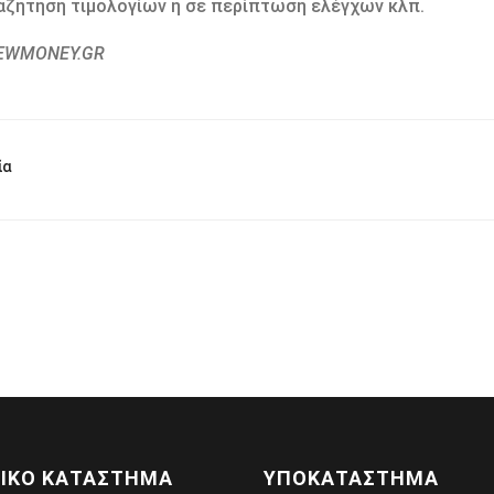
αζήτηση τιμολογίων ή σε περίπτωση ελέγχων κλπ.
NEWMONEY.GR
ία
ΙΚΌ ΚΑΤΆΣΤΗΜΑ
ΥΠΟΚΑΤΆΣΤΗΜΑ