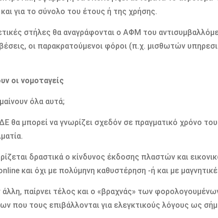
 και για το σύνολο του έτους ή της χρήσης.
ετικές στήλες θα αναγράφονται ο ΑΦΜ του αντισυμβαλλόμεν
βέσεις, οι παρακρατούμενοι φόροι (π.χ. μισθωτών υπηρεσι
υν οι νομοταγείς
ημαίνουν όλα αυτά;
Ε θα μπορεί να γνωρίζει σχεδόν σε πραγματικό χρόνο το
ματία.
ρίζεται δραστικά ο κίνδυνος έκδοσης πλαστών και εικονι
 online και όχι με πολύμηνη καθυστέρηση -ή και με μαγνητι
 άλλη, παίρνει τέλος και ο «βραχνάς» των φορολογουμέν
ν που τους επιβάλλονται για ελεγκτικούς λόγους ως σή