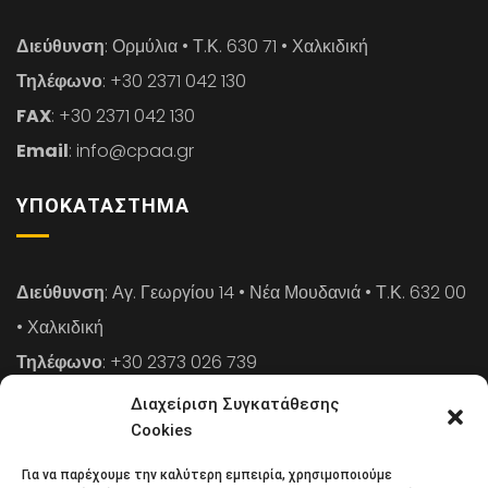
Διεύθυνση
: Ορμύλια • Τ.Κ. 630 71 • Χαλκιδική
Τηλέφωνο
: +30 2371 042 130
FAX
: +30 2371 042 130
Email
: info@cpaa.gr
ΥΠΟΚΑΤΆΣΤΗΜΑ
Διεύθυνση
: Αγ. Γεωργίου 14 • Νέα Μουδανιά • Τ.Κ. 632 00
• Χαλκιδική
Τηλέφωνο
: +30 2373 026 739
FAX
: +30 2373 026 739
Διαχείριση Συγκατάθεσης
Email
: info@cpaa.gr
Cookies
Για να παρέχουμε την καλύτερη εμπειρία, χρησιμοποιούμε
NEWSLETTER