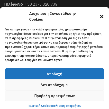
Τηλέφωνο
: +30 2373 026 739
FAX
: +30 2373 026 739
Διαχείριση Συγκατάθεσης
Email
: info@cpaa.gr
Cookies
Για να παρέχουμε την καλύτερη εμπειρία, χρησιμοποιούμε
NEWSLETTER
τεχνολογίες όπως cookies για την αποθήκευση ή/και την πρόσβαση
σε πληροφορίες συσκευών. Η συγκατάθεση για τις εν λόγω
τεχνολογίες θα μας επιτρέψει να επεξεργαστούμε δεδομένα
προσωπικού χαρακτήρα, όπως συμπεριφορά περιήγησης ή μοναδικά
Κάντε εγγραφή στο ηλεκτρονικό μας φυλλάδιο και μείνετε
αναγνωριστικά σε αυτόν τον ιστότοπο. Η μη συγκατάθεση ή η
ανάκληση της συγκατάθεσης, μπορεί να επηρεάσει αρνητικά
στο επίκεντρο της οικονομικής επικαιρότητας.
ορισμένες λειτουργίες και δυνατότητες.
Αποδοχή
Δεν αποδέχομαι
Όροι χρήσης
Πολιτική απορρήτου
Πολιτική Cookies (ΕΕ)
Επικοινωνία
Προβολή προτιμήσεων
© 2018 All rights reserved
Πολιτική Cookies
Πολιτική απορρήτου