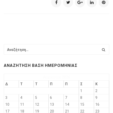
ΑΝΑΖΉΤΗΣΗ ΒΆΣΗ ΗΜΕΡΟΜΗΝΊΑΣ
Αύγουστος 2026
Δ
Τ
Τ
Π
Π
Σ
Κ
1
2
3
4
5
6
7
8
9
10
11
12
13
14
15
16
17
18
19
20
21
22
23