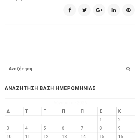
ΑΝΑΖΉΤΗΣΗ ΒΆΣΗ ΗΜΕΡΟΜΗΝΊΑΣ
Αύγουστος 2026
Δ
Τ
Τ
Π
Π
Σ
Κ
1
2
3
4
5
6
7
8
9
10
11
12
13
14
15
16