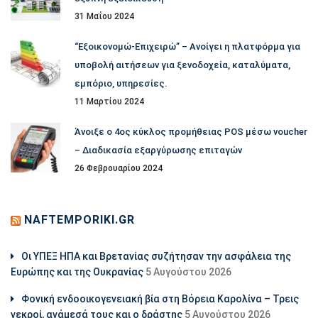
31 Μαΐου 2024
“Εξοικονομώ-Επιχειρώ” – Ανοίγει η πλατφόρμα για
υποβολή αιτήσεων για ξενοδοχεία, καταλύματα,
εμπόριο, υπηρεσίες.
11 Μαρτίου 2024
Άνοιξε ο 4ος κύκλος προμήθειας POS μέσω voucher
– Διαδικασία εξαργύρωσης επιταγών
26 Φεβρουαρίου 2024
NAFTEMPORIKI.GR
Οι ΥΠΕΞ ΗΠΑ και Βρετανίας συζήτησαν την ασφάλεια της
Ευρώπης και της Ουκρανίας
5 Αυγούστου 2026
Φονική ενδοοικογενειακή βία στη Βόρεια Καρολίνα – Τρεις
νεκροί, ανάμεσά τους και ο δράστης
5 Αυγούστου 2026