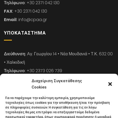
Τηλέφωνο
: +30 2371 042 130
FAX
: +30 2371 042 130
Email
: info@cpaa.gr
ΥΠΟΚΑΤΆΣΤΗΜΑ
Διεύθυνση
: Αγ. Γεωργίου 14 • Νέα Μουδανιά • Τ.Κ. 632 00
• Χαλκιδική
Τηλέφωνο
: +30 2373 026 739
FAX
: +30 2373 026 739
Διαχείριση Συγκατάθεσης
Email
: info@cpaa.gr
Cookies
Για να παρέχουμε την καλύτερη εμπειρία, χρησιμοποιούμε
NEWSLETTER
τεχνολογίες όπως cookies για την αποθήκευση ή/και την πρόσβαση
σε πληροφορίες συσκευών. Η συγκατάθεση για τις εν λόγω
τεχνολογίες θα μας επιτρέψει να επεξεργαστούμε δεδομένα
προσωπικού χαρακτήρα, όπως συμπεριφορά περιήγησης ή μοναδικά