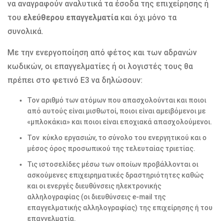
να αναγραφούν αναλυτικά τα έσοδα της επιχείρησης ή
του
ελεύθερου επαγγελματία
και όχι μόνο τα
συνολικά.
Με την ενεργοποίηση από φέτος και των αδρανών
κωδικών, οι επαγγελματίες ή οι λογιστές τους θα
πρέπει στο φετινό Ε3 να δηλώσουν:
Τον αριθμό των ατόμων που απασχολούνται και ποιοι
από αυτούς είναι μισθωτοί, ποιοι είναι αμειβόμενοι με
«μπλοκάκια» και ποιοι είναι εποχιακά απασχολούμενοι.
Τον κύκλο εργασιών, το σύνολο του ενεργητικού και ο
μέσος όρος προσωπικού της τελευταίας τριετίας.
Τις ιστοσελίδες μέσω των οποίων προβάλλονται οι
ασκούμενες επιχειρηματικές δραστηριότητες καθώς
και οι ενεργές διευθύνσεις ηλεκτρονικής
αλληλογραφίας (οι διευθύνσεις e-mail της
επαγγελματικής αλληλογραφίας) της επιχείρησης ή του
επαγγελματία.