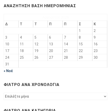
ΑΝΑΖΉΤΗΣΗ ΒΆΣΗ ΗΜΕΡΟΜΗΝΊΑΣ
Αύγουστος 2026
Δ
Τ
Τ
Π
Π
Σ
Κ
1
2
3
4
5
6
7
8
9
10
11
12
13
14
15
16
17
18
19
20
21
22
23
24
25
26
27
28
29
30
31
« Νοέ
ΦΊΛΤΡΟ ΑΝΆ ΧΡΟΝΟΛΟΓΊΑ
Φίλτρο
ανά
χρονολογία
ΦΊΛΤΡΟ ΑΝΆ ΚΑΤΗΓΟΡΊΑ