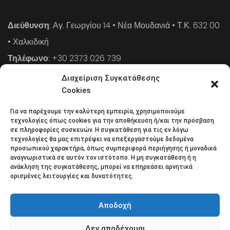
Διεύθυνση
: Αγ. Γεωργίου 14 • Νέα Μουδανιά • Τ.Κ. 632 00
• Χαλκιδική
Τηλέφωνο
: +30 2373 026 739
FAX
: +30 2373 026 739
Διαχείριση Συγκατάθεσης
Email
: info@cpaa.gr
Cookies
Για να παρέχουμε την καλύτερη εμπειρία, χρησιμοποιούμε
NEWSLETTER
τεχνολογίες όπως cookies για την αποθήκευση ή/και την πρόσβαση
σε πληροφορίες συσκευών. Η συγκατάθεση για τις εν λόγω
τεχνολογίες θα μας επιτρέψει να επεξεργαστούμε δεδομένα
προσωπικού χαρακτήρα, όπως συμπεριφορά περιήγησης ή μοναδικά
Κάντε εγγραφή στο ηλεκτρονικό μας φυλλάδιο και μείνετε
αναγνωριστικά σε αυτόν τον ιστότοπο. Η μη συγκατάθεση ή η
ανάκληση της συγκατάθεσης, μπορεί να επηρεάσει αρνητικά
στο επίκεντρο της οικονομικής επικαιρότητας.
ορισμένες λειτουργίες και δυνατότητες.
Αποδοχή
Δεν αποδέχομαι