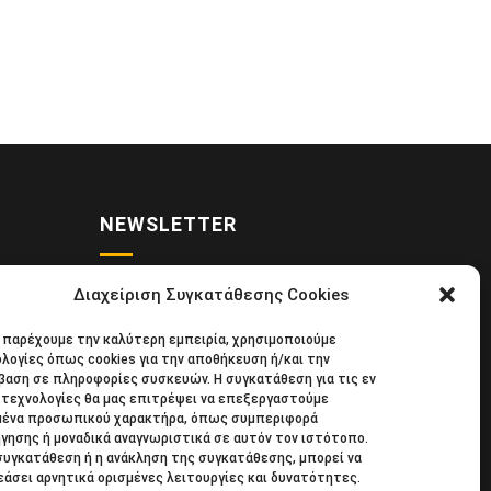
NEWSLETTER
Διαχείριση Συγκατάθεσης Cookies
• Νέα
Κάντε εγγραφή στο ηλεκτρονικό μας
α παρέχουμε την καλύτερη εμπειρία, χρησιμοποιούμε
κιδική
φυλλάδιο και μείνετε στο επίκεντρο
λογίες όπως cookies για την αποθήκευση ή/και την
39
της οικονομικής επικαιρότητας.
αση σε πληροφορίες συσκευών. Η συγκατάθεση για τις εν
τεχνολογίες θα μας επιτρέψει να επεξεργαστούμε
μένα προσωπικού χαρακτήρα, όπως συμπεριφορά
γησης ή μοναδικά αναγνωριστικά σε αυτόν τον ιστότοπο.
συγκατάθεση ή η ανάκληση της συγκατάθεσης, μπορεί να
άσει αρνητικά ορισμένες λειτουργίες και δυνατότητες.