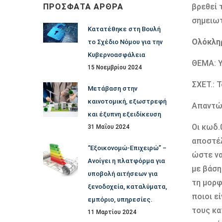
ΠΡΌΣΦΑΤΑ ΆΡΘΡΑ
βρεθεί 
σημειωτ
Κατατέθηκε στη Βουλή
Ολόκλη
το Σχέδιο Νόμου για την
Κυβερνοασφάλεια
ΘΕΜΑ: 
15 Νοεμβρίου 2024
ΣΧΕΤ.: 
Μετάβαση στην
καινοτομική, εξωστρεφή
Απαντών
και έξυπνη εξειδίκευση
Οι κωδ.
31 Μαΐου 2024
αποστέλ
“Εξοικονομώ-Επιχειρώ” –
ώστε να
Ανοίγει η πλατφόρμα για
με βάση
υποβολή αιτήσεων για
τη μορφ
ξενοδοχεία, καταλύματα,
ποιοι ε
εμπόριο, υπηρεσίες.
τους κα
11 Μαρτίου 2024