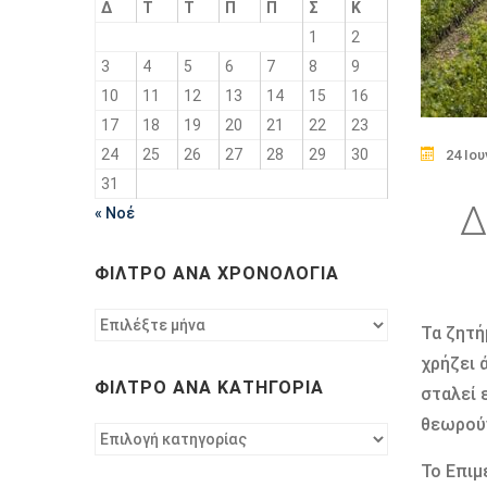
Δ
Τ
Τ
Π
Π
Σ
Κ
1
2
3
4
5
6
7
8
9
10
11
12
13
14
15
16
17
18
19
20
21
22
23
24
25
26
27
28
29
30
24 Ιου
31
Δ
« Νοέ
ΦΊΛΤΡΟ ΑΝΆ ΧΡΟΝΟΛΟΓΊΑ
Φίλτρο
Τα ζητή
ανά
χρήζει 
χρονολογία
ΦΊΛΤΡΟ ΑΝΆ ΚΑΤΗΓΟΡΊΑ
σταλεί 
θεωρούν
Φίλτρο
ανά
Το Επιμ
κατηγορία