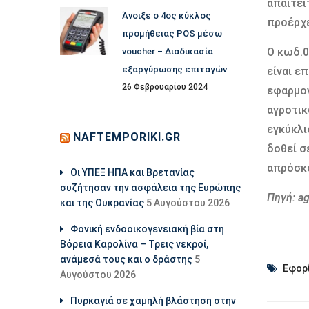
απαιτεί
Άνοιξε ο 4ος κύκλος
προέρχε
προμήθειας POS μέσω
Ο κωδ.0
voucher – Διαδικασία
εξαργύρωσης επιταγών
είναι ε
26 Φεβρουαρίου 2024
εφαρμογ
αγροτικ
εγκύκλι
NAFTEMPORIKI.GR
δοθεί σ
απρόσκ
Οι ΥΠΕΞ ΗΠΑ και Βρετανίας
συζήτησαν την ασφάλεια της Ευρώπης
Πηγή: a
και της Ουκρανίας
5 Αυγούστου 2026
Φονική ενδοοικογενειακή βία στη
Βόρεια Καρολίνα – Τρεις νεκροί,
ανάμεσά τους και ο δράστης
5
Εφορ
Αυγούστου 2026
Πυρκαγιά σε χαμηλή βλάστηση στην