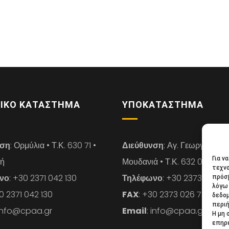
ΙΚΌ ΚΑΤΆΣΤΗΜΑ
ΥΠΟΚΑΤΆΣΤΗΜΑ
νση
: Ορμύλια • Τ.Κ. 630 71 •
Διεύθυνση
: Αγ. Γεωργίου 14 
Για ν
κή
Μουδανιά • Τ.Κ. 632 00 • Χαλ
τεχνο
νο
: +30 2371 042 130
Τηλέφωνο
: +30 2373 026 7
πρόσβ
λόγω 
30 2371 042 130
FAX
: +30 2373 026 739
δεδο
περιή
 info@cpaa.gr
Email
: info@cpaa.gr
Η μη 
επηρε