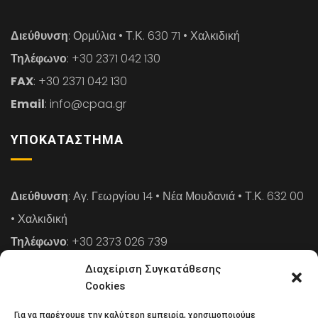
Διεύθυνση
: Ορμύλια • Τ.Κ. 630 71 • Χαλκιδική
Τηλέφωνο
: +30 2371 042 130
FAX
: +30 2371 042 130
Email
: info@cpaa.gr
ΥΠΟΚΑΤΆΣΤΗΜΑ
Διεύθυνση
: Αγ. Γεωργίου 14 • Νέα Μουδανιά • Τ.Κ. 632 00
• Χαλκιδική
Τηλέφωνο
: +30 2373 026 739
FAX
: +30 2373 026 739
Διαχείριση Συγκατάθεσης
Email
: info@cpaa.gr
Cookies
Για να παρέχουμε την καλύτερη εμπειρία, χρησιμοποιούμε