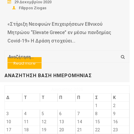
29 Δεκεμβρίου 2020
Filippos Ziogas
«Στήριξη Νεοφυών Επιχειρήσεων Εθνικού
Μητρώου “Elevate Greece” εν μέσω πανδημίας
Covid-19» Η Δράση στοχεύει…
Read more
ΑΝΑΖΉΤΗΣΗ ΒΆΣΗ ΗΜΕΡΟΜΗΝΊΑΣ
Αύγουστος 2026
Δ
Τ
Τ
Π
Π
Σ
Κ
1
2
3
4
5
6
7
8
9
10
11
12
13
14
15
16
17
18
19
20
21
22
23