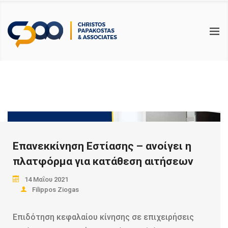
BACK
BACK
BACK
ΥΠΗΡΕΣΙΕΣ
ΕΠΙΚΑΙΡΟΤΗΤΑ
ΧΡΗΣΙΜΑ
ΛΟΓΙΣΤΙΚΕΣ
ΑΡΘΡΑ
ΑΙΤΗΣΕΙΣ & ΔΗΛΩΣΕΙΣ PDF
ΦΟΡΟΤΕΧΝΙΚΕΣ
ΝΟΜΟΛΟΓΙΑ – ΝΟΜΟΘΕΣΙΑ
ΗΛΕΚΤΡΟΝΙΚΑ ΕΝΤΥΠΑ PDF
ΕΡΓΑΤΙΚΑ
ΦΟΡΟΛΟΓΙΚΟΙ ΟΔΗΓΟΙ
ΕΛΕΓΚΤΙΚΕΣ
ΧΡΗΣΙΜΟΙ ΣΥΝΔΕΣΜΟΙ
ΣΥΜΒΟΥΛΕΥΤΙΚΕΣ
Επανεκκίνηση Εστίασης – ανοίγει η
ΕΚΠΑΙΔΕΥΤΙΚΕΣ
πλατφόρμα για κατάθεση αιτήσεων
14 Μαΐου 2021
Filippos Ziogas
Επιδότηση κεφαλαίου κίνησης σε επιχειρήσεις