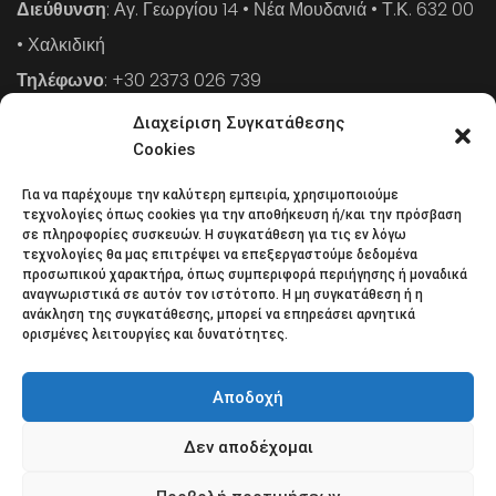
Διεύθυνση
: Αγ. Γεωργίου 14 • Νέα Μουδανιά • Τ.Κ. 632 00
• Χαλκιδική
Τηλέφωνο
: +30 2373 026 739
FAX
: +30 2373 026 739
Διαχείριση Συγκατάθεσης
Email
: info@cpaa.gr
Cookies
Για να παρέχουμε την καλύτερη εμπειρία, χρησιμοποιούμε
NEWSLETTER
τεχνολογίες όπως cookies για την αποθήκευση ή/και την πρόσβαση
σε πληροφορίες συσκευών. Η συγκατάθεση για τις εν λόγω
τεχνολογίες θα μας επιτρέψει να επεξεργαστούμε δεδομένα
προσωπικού χαρακτήρα, όπως συμπεριφορά περιήγησης ή μοναδικά
Κάντε εγγραφή στο ηλεκτρονικό μας φυλλάδιο και μείνετε
αναγνωριστικά σε αυτόν τον ιστότοπο. Η μη συγκατάθεση ή η
ανάκληση της συγκατάθεσης, μπορεί να επηρεάσει αρνητικά
στο επίκεντρο της οικονομικής επικαιρότητας.
ορισμένες λειτουργίες και δυνατότητες.
Αποδοχή
Δεν αποδέχομαι
Όροι χρήσης
Πολιτική απορρήτου
Πολιτική Cookies (ΕΕ)
Επικοινωνία