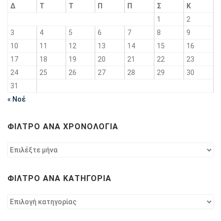
Δ
Τ
Τ
Π
Π
Σ
Κ
1
2
3
4
5
6
7
8
9
10
11
12
13
14
15
16
17
18
19
20
21
22
23
24
25
26
27
28
29
30
31
« Νοέ
ΦΊΛΤΡΟ ΑΝΆ ΧΡΟΝΟΛΟΓΊΑ
Φίλτρο
ανά
χρονολογία
ΦΊΛΤΡΟ ΑΝΆ ΚΑΤΗΓΟΡΊΑ
Φίλτρο
ανά
κατηγορία